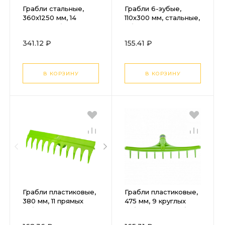
Грабли стальные,
Грабли 6-зубые,
360х1250 мм, 14
110х300 мм, стальные,
прямых зубьев,
обрезиненная
деревянный
эргономичная
341.12 ₽
155.41 ₽
лакированный
рукоятка, LSR1,
черенок, LUXE
Palisad
Palisad
В КОРЗИНУ
В КОРЗИНУ
Грабли пластиковые,
Грабли пластиковые,
380 мм, 11 прямых
475 мм, 9 круглых
зубьев, усиленные,
зубьев, сенные, без
без черенка, Сибртех
черенка, Сибртех