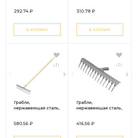
зубьев, деревянный
прямых зубьев,
черенок, Сибртех
деревянный
292.74 ₽
310.78 ₽
черенок, Сибртех
В КОРЗИНУ
В КОРЗИНУ
Грабли,
Грабли,
нержавеющая сталь,
нержавеющая сталь,
340 х 1300 мм, 14
340 мм, 14 витых
витых зубьев,
зубьев, без черенка,
580.56 ₽
416.56 ₽
деревянный
Сибртех
черенок, Сибртех