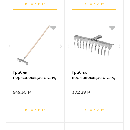
В КОРЗИНУ
В КОРЗИНУ
Грабли,
Грабли,
нержавеющая сталь,
нержавеющая сталь,
290 х 1300 мм, 12
290 мм, 12 витых
витых зубьев,
зубьев, без черенка,
545.30 ₽
372.28 ₽
деревянный
Сибртех
черенок, Сибртех
В КОРЗИНУ
В КОРЗИНУ