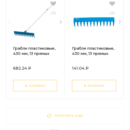
Грабли пластиковые,
Грабли пластиковые,
430 мм, 13 прямых
430 мм, 13 прямых
зубьев, усиленные,
зубьев, усиленные,
металлический
без черенка, Luxe,
682.24 ₽
141.04 ₽
черенок, Luxe,
Palisad
Palisad
В КОРЗИНУ
В КОРЗИНУ
ПОКАЗАТЬ ЕЩЕ