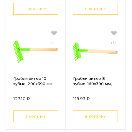
черенок, BASE
Palisad
Palisad
В КОРЗИНУ
В КОРЗИНУ
Грабли витые 10-
Грабли витые 8-
зубые, 200х390 мм,
зубые, 160х390 мм,
стальные,
стальные,
деревянная рукоятка
деревянная рукоятка
127.10 ₽
119.93 ₽
Palisad
Palisad
В КОРЗИНУ
В КОРЗИНУ