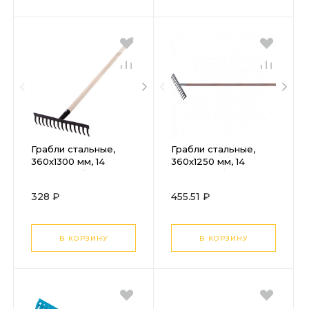
Грабли стальные,
Грабли стальные,
360х1300 мм, 14
360х1250 мм, 14
прямых зубьев,
прямых зубьев,
деревянный
деревянный
328 ₽
455.51 ₽
черенок, Сибртех
лакированный
черенок, Luxe,
Palisad
В КОРЗИНУ
В КОРЗИНУ