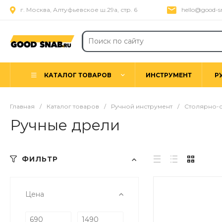
г. Москва, Алтуфьевское ш.29а, стр. 6
hello@good-s
КАТАЛОГ ТОВАРОВ
ИНСТРУМЕНТ
Р
Главная
/
Каталог товаров
/
Ручной инструмент
/
Столярно-с
Ручные дрели
ФИЛЬТР
Цена