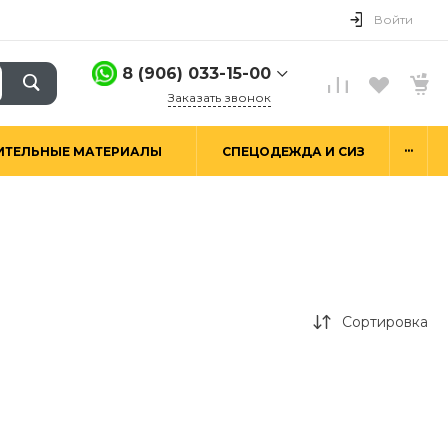
Войти
8 (906) 033-15-00
Заказать звонок
8 (906) 033-15-00
...
ИТЕЛЬНЫЕ МАТЕРИАЛЫ
СПЕЦОДЕЖДА И СИЗ
г. Москва,
Алтуфьевское ш.29а,
стр. 6
Пн-Пт: 9:00-18:00 Сб-
Вс: Выходной
hello@good-snab.ru
Сортировка