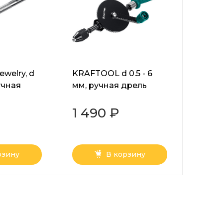
welry, d
KRAFTOOL d 0.5 - 6
ручная
мм, ручная дрель
4)
(29025)
1 490 ₽
рзину
В корзину