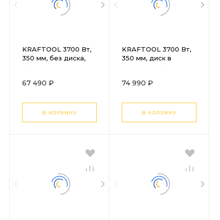
KRAFTOOL 3700 Вт,
KRAFTOOL 3700 Вт,
350 мм, без диска,
350 мм, диск в
бензорез по металлу
комплекте, бензорез
(рельсорез) (K760-14)
по бетону
67 490 ₽
74 990 ₽
(бетонорез) (K770-14
H)
В КОРЗИНУ
В КОРЗИНУ