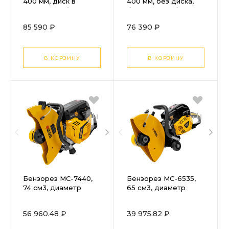
400 мм, диск в
400 мм, без диска,
комплекте, бензорез
бензорез по бетону
по бетону
(бетонорез) (K970-16)
85 590 ₽
76 390 ₽
(бетонорез) (K970-16
H)
В КОРЗИНУ
В КОРЗИНУ
Бензорез МС-7440,
Бензорез МС-6535,
74 см3, диаметр
65 см3, диаметр
диска 400 мм
диска 350 мм
DENZEL
DENZEL
56 960.48 ₽
39 975.82 ₽