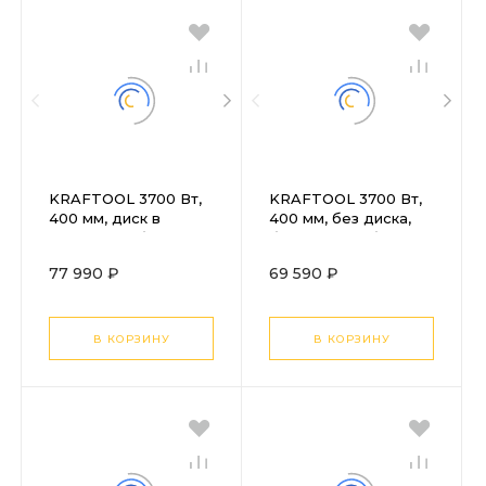
KRAFTOOL 3700 Вт,
KRAFTOOL 3700 Вт,
400 мм, диск в
400 мм, без диска,
комплекте, бензорез
бензорез по бетону
по бетону
(бетонорез) (K770-16)
77 990 ₽
69 590 ₽
(бетонорез) (K770-16
H)
В КОРЗИНУ
В КОРЗИНУ