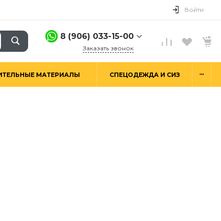
Войти
8 (906) 033-15-00
Заказать звонок
8 (906) 033-15-00
...
ИТЕЛЬНЫЕ МАТЕРИАЛЫ
СПЕЦОДЕЖДА И СИЗ
г. Москва,
Алтуфьевское ш.29а,
стр. 6
Пн-Пт: 9:00-18:00 Сб-
Вс: Выходной
hello@good-snab.ru