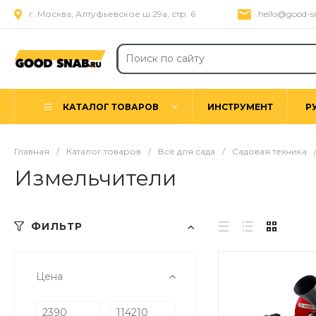
г. Москва, Алтуфьевское ш.29а, стр. 6
hello@good-s
КАТАЛОГ ТОВАРОВ
ИНСТРУМЕНТ
Р
Главная
/
Каталог товаров
/
Всё для сада
/
Садовая техника
Измельчители
ФИЛЬТР
Цена