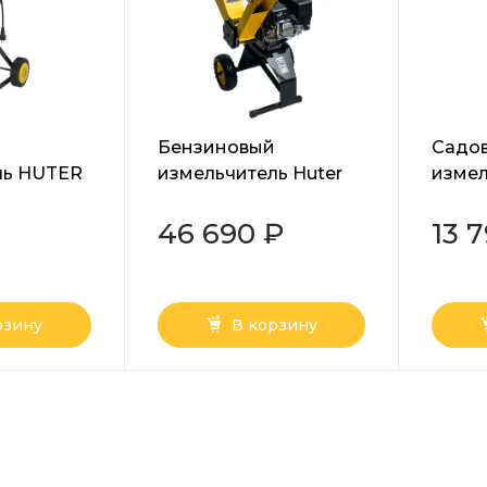
Бензиновый
Садо
ль HUTER
измельчитель Huter
измел
GSH-7800
Ресан
46 690 ₽
13 
рзину
В корзину