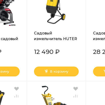
Садовый
Садо
 садовый
измельчитель HUTER
измел
ль
ESH-2500
2800
₽
12 490 ₽
28 
рзину
В корзину