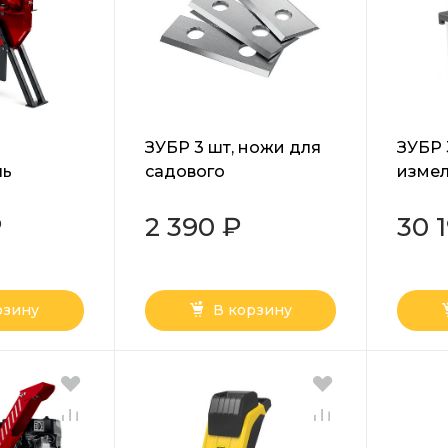
ЗУБР 3 шт, ножи для
ЗУБР 
ль
садового
измел
я
измельчителя
садо
(ИСМ-50)
ИСМ-50 (70804)
элект
₽
2 390 ₽
30 
(ЗИЭ-
рзину
В корзину