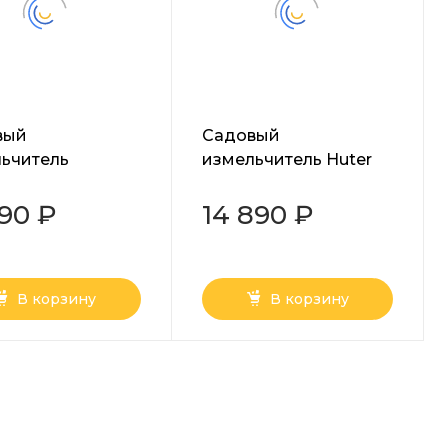
вый
Садовый
ьчитель
измельчитель Huter
та ИС-2500
ESH-40P
790 ₽
14 890 ₽
В корзину
В корзину