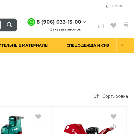
Войти
8 (906) 033-15-00
Заказать звонок
8 (906) 033-15-00
...
ИТЕЛЬНЫЕ МАТЕРИАЛЫ
СПЕЦОДЕЖДА И СИЗ
г. Москва,
Алтуфьевское ш.29а,
стр. 6
Пн-Пт: 9:00-18:00 Сб-
Вс: Выходной
hello@good-snab.ru
Сортировка