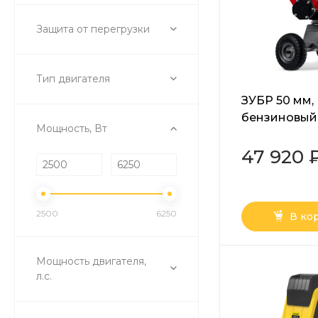
Защита от перегрузки
Тип двигателя
ЗУБР 50 мм,
бензиновый
Мощность, Вт
измельчите
(БИС-50)
47 920 
2500
6250
В ко
Мощность двигателя,
л.с.