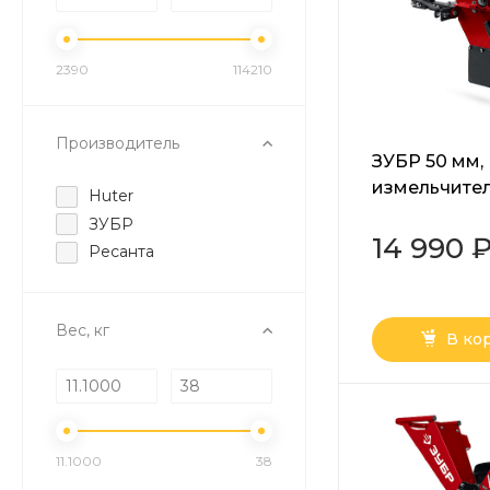
2390
114210
Производитель
ЗУБР 50 мм,
измельчите
Huter
садовый дл
ЗУБР
мотоблоков 
14 990 
Ресанта
Вес, кг
В ко
11.1000
38