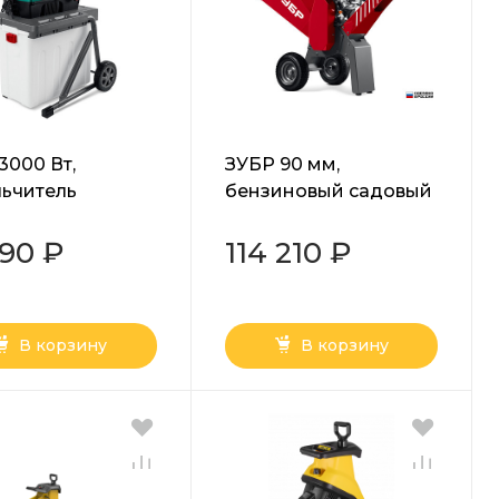
3000 Вт,
ЗУБР 90 мм,
ьчитель
бензиновый садовый
вый
измельчитель
рический
(БИС-90)
190 ₽
114 210 ₽
45-3000)
В корзину
В корзину