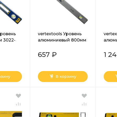
Уровень
vertextools Уровень
verte
м 3022-
алюминиевый 800мм
алюм
3033-800
3033-
657 ₽
1 2
рзину
В корзину