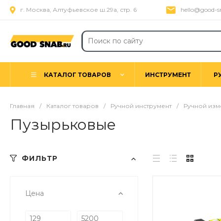
г. Москва, Алтуфьевское ш.29а, стр. 6
hello@good-s
КАТАЛОГ ТОВАРОВ
ИНСТРУМЕНТ
Р
Главная
/
Каталог товаров
/
Ручной инструмент
/
Ручной изм
Пузырьковые
ФИЛЬТР
Цена