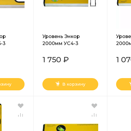
кор
Уровень Энкор
Урове
-3
2000мм УС4-3
2000м
1 750 ₽
1 0
рзину
В корзину