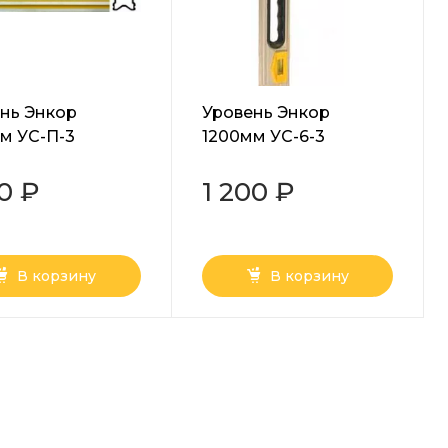
нь Энкор
Уровень Энкор
м УС-П-3
1200мм УС-6-3
ат баз
30 ₽
1 200 ₽
В корзину
В корзину