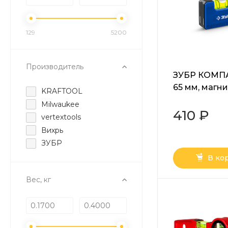
129
5200
Производитель
ЗУБР КОМПА
65 мм, магн
KRAFTOOL
компактный 
Milwaukee
Профессион
410 ₽
vertextools
(34550)
Вихрь
ЗУБР
В ко
Вес, кг