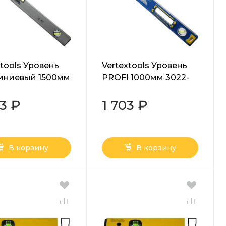
xtools Уровень
Vertextools Уровень
иниевый 1500мм
PROFI 1000мм 3022-
1500
1000
43 ₽
1 703 ₽
В корзину
В корзину