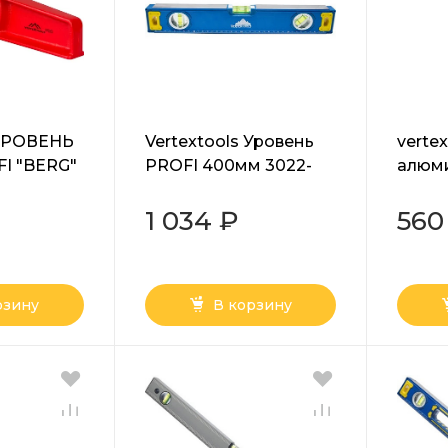
 УРОВЕНЬ
Vertextools Уровень
verte
I "BERG"
PROFI 400мм 3022-
алюм
 25см,
400
3033-
 мм 3046-
1 034 ₽
560
рзину
В корзину