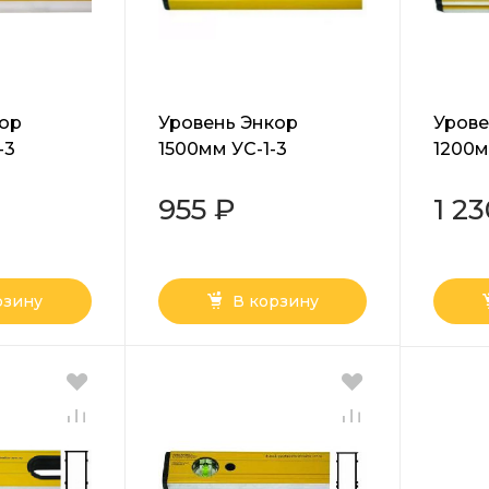
кор
Уровень Энкор
Урове
-3
1500мм УС-1-3
1200м
призм
955 ₽
1 2
рзину
В корзину