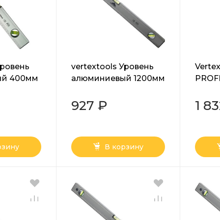
Уровень
vertextools Уровень
Verte
ый 400мм
алюминиевый 1200мм
PROFI
3033-1200
1200
927 ₽
1 8
рзину
В корзину