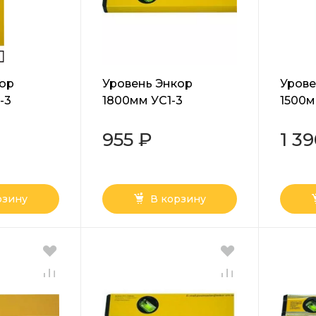
кор
Уровень Энкор
Урове
-3
1800мм УС1-3
1500м
955 ₽
1 3
рзину
В корзину