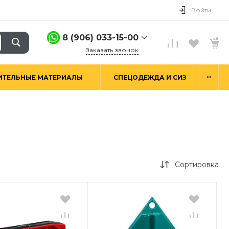
Войти
8 (906) 033-15-00
Заказать звонок
8 (906) 033-15-00
...
ИТЕЛЬНЫЕ МАТЕРИАЛЫ
СПЕЦОДЕЖДА И СИЗ
г. Москва,
Алтуфьевское ш.29а,
стр. 6
Пн-Пт: 9:00-18:00 Сб-
Вс: Выходной
hello@good-snab.ru
Сортировка