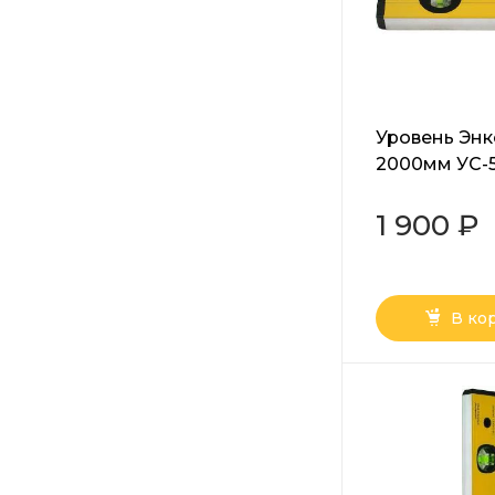
Уровень Эн
2000мм УС-5
1 900 ₽
В ко