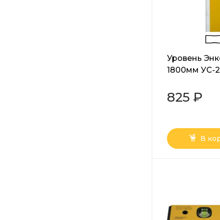
Уровень Эн
1800мм УС-2
825 ₽
В ко