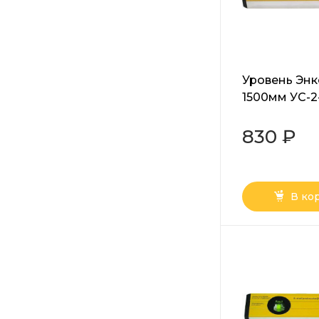
Уровень Эн
1500мм УС-2
830 ₽
В ко