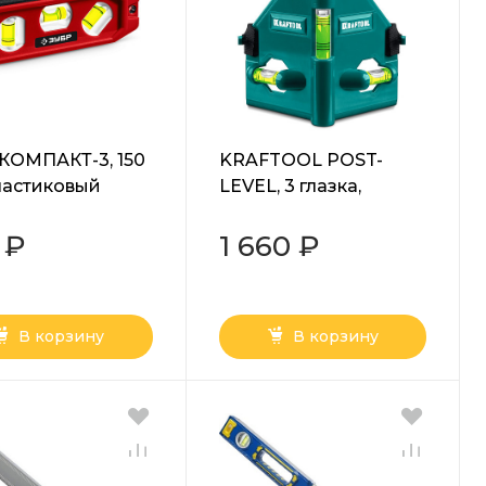
КОМПАКТ-3, 150
KRAFTOOL POST-
ластиковый
LEVEL, 3 глазка,
с, компактный
магнитный угловой
тный уровень
уровень (34788)
 ₽
1 660 ₽
В корзину
В корзину