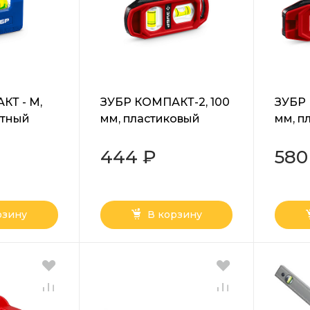
КТ - М,
ЗУБР КОМПАКТ-2, 100
ЗУБР 
итный
мм, пластиковый
мм, п
уровень,
корпус, компактный
корпу
ал
магнитный уровень
магни
444 ₽
580
(3458)
(3452)
рзину
В корзину