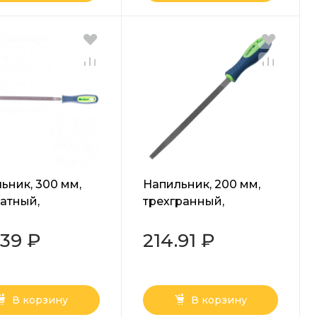
ьник, 300 мм,
Напильник, 200 мм,
атный,
трехгранный,
компонентная
двухкомпонентная
тка, №2 Сибртех
рукоятка, №2 Сибртех
.39 ₽
214.91 ₽
В корзину
В корзину