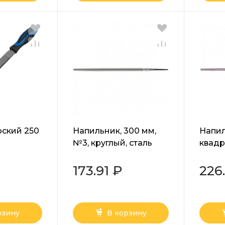
ский 250
Напильник, 300 мм,
Напил
№3, круглый, сталь
квадр
ентная
У13А Сибртех
двух
рс
рукоя
173.91 ₽
226
рзину
В корзину