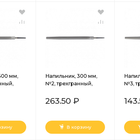
300 мм,
Напильник, 300 мм,
Напил
нный,
№2, трехгранный,
№3, т
Сибртех
сталь У13А Сибртех
сталь
263.50 ₽
143
рзину
В корзину