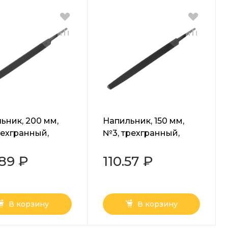
ьник, 200 мм,
Напильник, 150 мм,
рехгранный,
№3, трехгранный,
 У13А Сибртех
сталь У13А Сибртех
.89 ₽
110.57 ₽
В корзину
В корзину