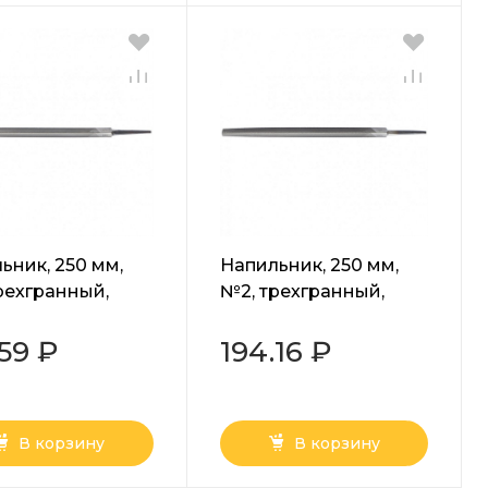
ьник, 250 мм,
Напильник, 250 мм,
рехгранный,
№2, трехгранный,
 У13А Сибртех
сталь У13А Сибртех
.59 ₽
194.16 ₽
В корзину
В корзину