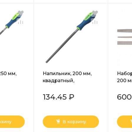
250 мм,
Напильник, 200 мм,
Набор
квадратный,
200 мм
ентная
двухкомпонентная
двух
2 Сибртех
рукоятка, №2 Сибртех
рукоя
134.45 ₽
600
рзину
В корзину