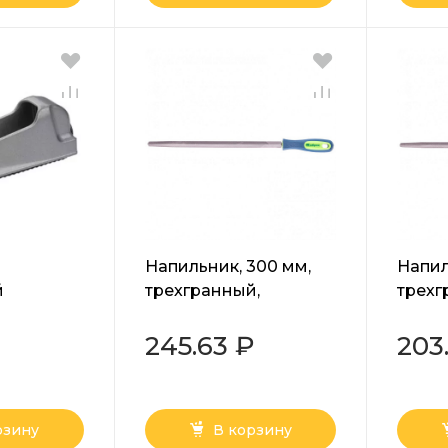
Напильник, 300 мм,
Напил
й
трехгранный,
трехг
й Энкор
двухкомпонентная
двух
рукоятка, №2 Сибртех
рукоя
245.63 ₽
203
рзину
В корзину