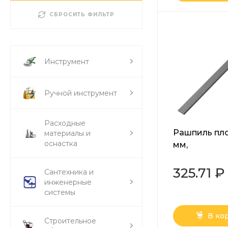
СБРОСИТЬ ФИЛЬТР
Инструмент
Ручной инструмент
Расходные
Рашпиль пло
материалы и
оснастка
мм,
двухкомпон
рукоятка Ба
325.71 ₽
Сантехника и
инженерные
системы
В ко
Строительное