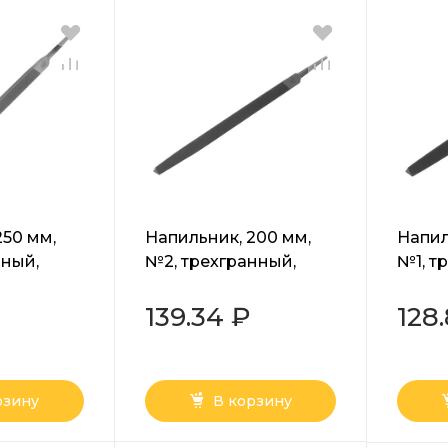
250 мм,
Напильник, 200 мм,
Напил
нный,
№2, трехгранный,
№1, т
Сибртех
сталь У13А Сибртех
сталь
139.34 ₽
128
рзину
В корзину