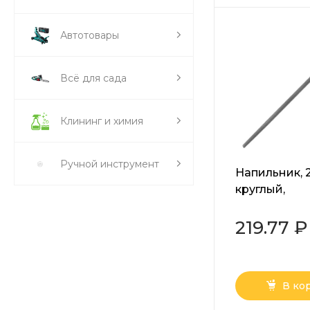
Автотовары
Всё для сада
Клининг и химия
Ручной инструмент
Напильник, 
круглый,
двухкомпон
рукоятка, №
219.77 ₽
В ко