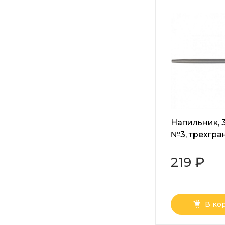
Напильник, 
№3, трехгра
сталь У13А 
219 ₽
В ко