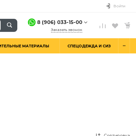
Войти
8 (906) 033-15-00
Заказать звонок
8 (906) 033-15-00
...
ИТЕЛЬНЫЕ МАТЕРИАЛЫ
СПЕЦОДЕЖДА И СИЗ
г. Москва,
Алтуфьевское ш.29а,
стр. 6
Пн-Пт: 9:00-18:00 Сб-
Вс: Выходной
hello@good-snab.ru
Сортировка