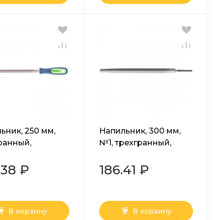
ьник, 250 мм,
Напильник, 300 мм,
ранный,
№1, трехгранный,
компонентная
сталь У13А Сибртех
тка, №2 Сибртех
.38 ₽
186.41 ₽
В корзину
В корзину