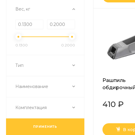
Вес, кг
0.1300
0.2000
Тип
Рашпиль
Наименование
обдирочны
алюминиевы
140x40мм
410 ₽
Комплектация
ПРИМЕНИТЬ
В ко