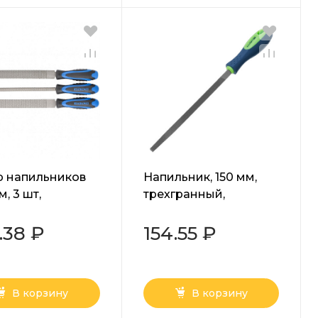
 напильников
Напильник, 150 мм,
, 3 шт,
трехгранный,
компонентная
двухкомпонентная
тка Барс
рукоятка, №2 Сибртех
.38 ₽
154.55 ₽
В корзину
В корзину