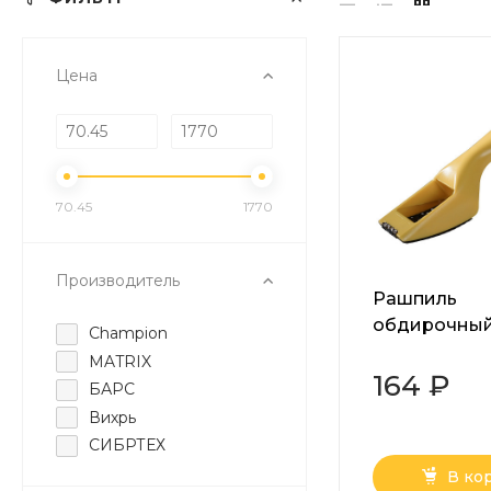
Цена
70.45
1770
Производитель
Рашпиль
обдирочны
Champion
пластиковы
MATRIX
60x40мм
164 ₽
БАРС
Вихрь
СИБРТЕХ
В ко