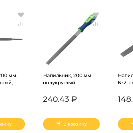
200 мм,
Напильник, 200 мм,
Напил
нный,
полукруглый,
№2, п
Сибртех
двухкомпонентная
У13А 
рукоятка, №2 Сибртех
240.43 ₽
148
рзину
В корзину