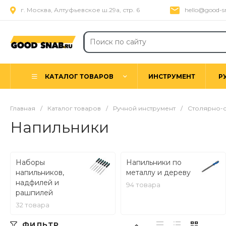
г. Москва, Алтуфьевское ш.29а, стр. 6
hello@good-s
КАТАЛОГ ТОВАРОВ
ИНСТРУМЕНТ
Р
Главная
/
Каталог товаров
/
Ручной инструмент
/
Столярно-с
Напильники
Наборы
Напильники по
напильников,
металлу и дереву
надфилей и
94 товара
рашпилей
32 товара
ФИЛЬТР