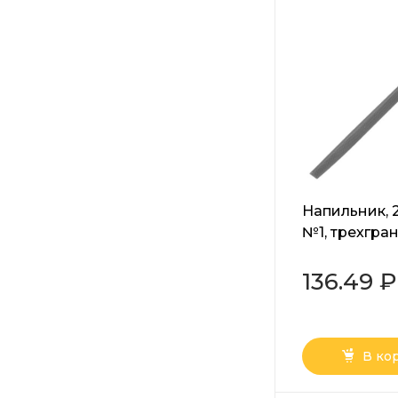
Напильник, 
№1, трехгра
сталь У13А 
136.49 ₽
В ко