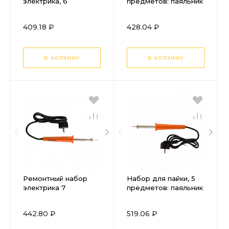
электрика, 6
предметов: паяльник
предметов Sparta
30 Вт, 220 В,
подставка, жало,
409.18 ₽
428.04 ₽
паста, припой Sparta
В КОРЗИНУ
В КОРЗИНУ
Ремонтный набор
Набор для пайки, 5
электрика 7
предметов: паяльник
предметов: паяльник
30 Вт, подставка,
30 Вт, припой, флюс,
жало, паста, припой
442.80 ₽
519.06 ₽
две отвертки,
Sparta
пинцет, подставка