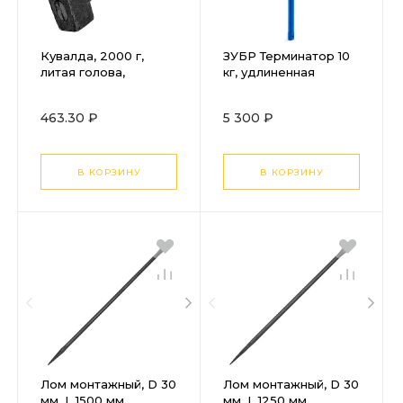
Кувалда, 2000 г,
ЗУБР Терминатор 10
литая голова,
кг, удлиненная
деревянная рукоятка
цельностальная
Произведено в РФ
кувалда,
463.30 ₽
5 300 ₽
Профессионал
(20113-10)
В КОРЗИНУ
В КОРЗИНУ
Лом монтажный, D 30
Лом монтажный, D 30
мм, L 1500 мм,
мм, L 1250 мм,