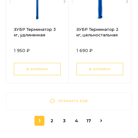
ЗУБР Терминатор 3
ЗУБР Терминатор 2
кг, удлиненная
кг, цельностальная
цельностальная
кувалда,
кувалда,
Профессионал
1 950 ₽
1 690 ₽
Профессионал
(20113-2)
(20113-3)
В КОРЗИНУ
В КОРЗИНУ
ПОКАЗАТЬ ЕЩЕ
1
2
3
4
17