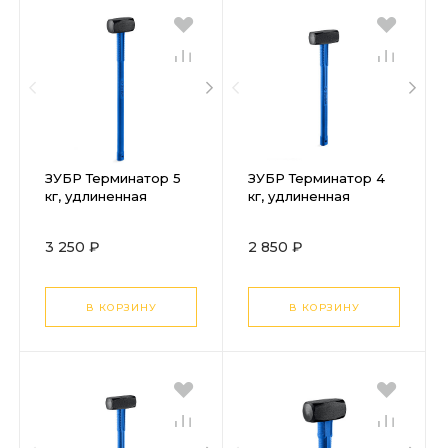
ЗУБР Терминатор 5
ЗУБР Терминатор 4
кг, удлиненная
кг, удлиненная
цельностальная
цельностальная
кувалда,
кувалда,
3 250 ₽
2 850 ₽
Профессионал
Профессионал
(20113-5)
(20113-4)
В КОРЗИНУ
В КОРЗИНУ