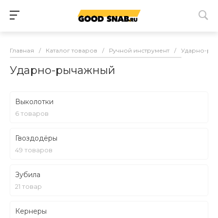
Главная
/
Каталог товаров
/
Ручной инструмент
/
Ударно-ры
Ударно-рычажный
Выколотки
6 товаров
Гвоздодёры
49 товаров
Зубила
21 товар
Кернеры