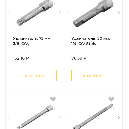
Удлинитель, 75 мм,
Удлинитель, 50 мм,
3/8, CrV,
1/4, CrV Stels
полированный хром,
для работ в
152.16 ₽
76.59 ₽
труднодоступных
местах Matrix
В КОРЗИНУ
В КОРЗИНУ