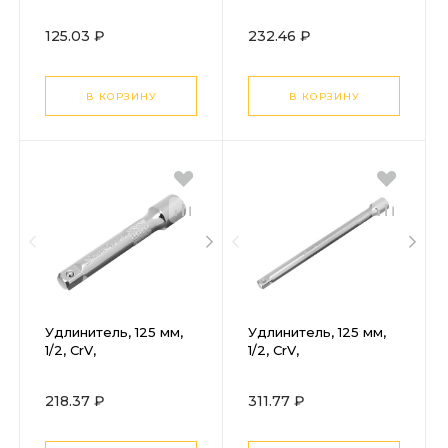
125.03 ₽
232.46 ₽
В КОРЗИНУ
В КОРЗИНУ
Удлинитель, 125 мм,
Удлинитель, 125 мм,
1/2, CrV,
1/2, CrV,
полированный хром
полированный хром,
Matrix
для работ в
218.37 ₽
311.77 ₽
труднодоступных
местах Matrix