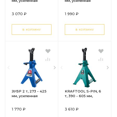
мм, усиленная
мм, усиленная
страховочная
страховочная
подставка,
подставка,
3 070 ₽
1 990 ₽
Профессионал
Профессионал
(43065-6)
(43065-3)
В КОРЗИНУ
В КОРЗИНУ
ЗУБР 2 т, 273 - 425
KRAFTOOL S-PIN, 6
мм, усиленная
т, 390 - 605 мм,
страховочная
усиленная
подставка,
страховочная
1 770 ₽
3 610 ₽
Профессионал
подставка со
(43065-2)
штифтом (43465-6)