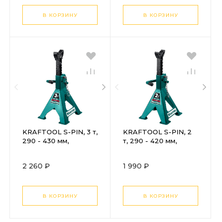
В КОРЗИНУ
В КОРЗИНУ
KRAFTOOL S-PIN, 3 т,
KRAFTOOL S-PIN, 2
290 - 430 мм,
т, 290 - 420 мм,
усиленная
усиленная
страховочная
страховочная
2 260 ₽
1 990 ₽
подставка со
подставка со
штифтом (43465-3)
штифтом (43465-2)
В КОРЗИНУ
В КОРЗИНУ