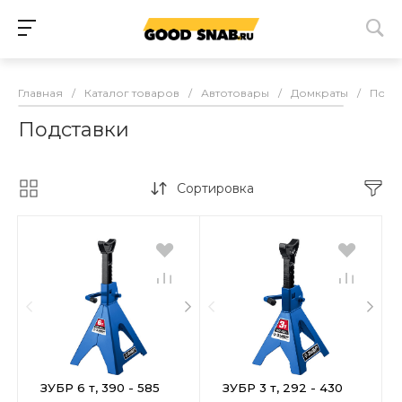
Главная
/
Каталог товаров
/
Автотовары
/
Домкраты
/
Подс
Подставки
Сортировка
ЗУБР 6 т, 390 - 585
ЗУБР 3 т, 292 - 430