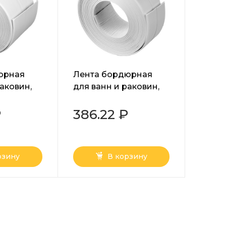
юрная
Лента бордюрная
аковин,
для ванн и раковин,
м х 3.35 м
20 мм х 20 мм х 3.35 м
Matrix
₽
386.22 ₽
рзину
В корзину