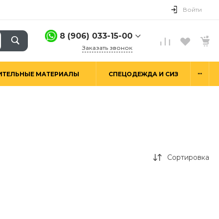
Войти
8 (906) 033-15-00
Заказать звонок
8 (906) 033-15-00
...
ИТЕЛЬНЫЕ МАТЕРИАЛЫ
СПЕЦОДЕЖДА И СИЗ
г. Москва,
Алтуфьевское ш.29а,
стр. 6
Пн-Пт: 9:00-18:00 Сб-
Вс: Выходной
hello@good-snab.ru
Сортировка