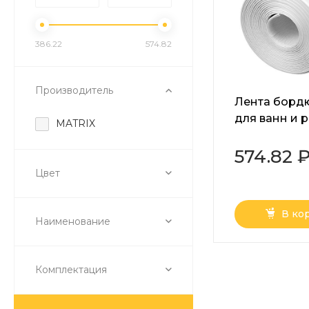
386.22
574.82
Производитель
Лента борд
для ванн и р
MATRIX
30 мм х 30 м
Matrix
574.82 
Цвет
В ко
Наименование
Комплектация