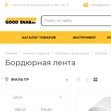
г. Москва, Алтуфьевское ш.29а, стр. 6
hello@good-s
КАТАЛОГ ТОВАРОВ
ИНСТРУМЕНТ
Р
Главная
/
Каталог товаров
/
Крепёж и фурнитура
/
Крепёж
/
Бордюрная лента
ФИЛЬТР
Цена