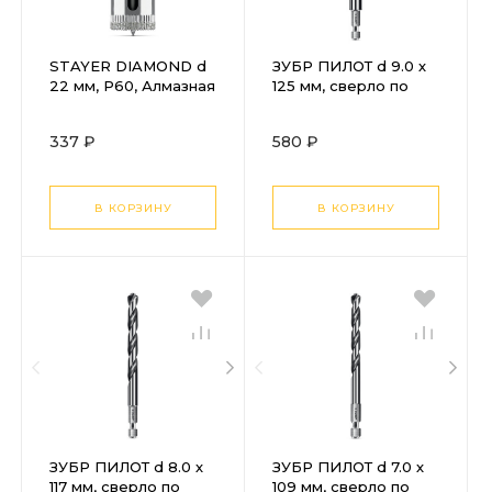
STAYER DIAMOND d
ЗУБР ПИЛОТ d 9.0 х
22 мм, Р60, Алмазная
125 мм, сверло по
коронка (29931-22)
металлу для
винтовёртов и
337 ₽
580 ₽
шуруповертов
IMPACT READY
Профессионал
(29629-9 )
В КОРЗИНУ
В КОРЗИНУ
ЗУБР ПИЛОТ d 8.0 х
ЗУБР ПИЛОТ d 7.0 х
117 мм, сверло по
109 мм, сверло по