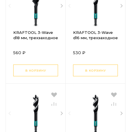
KRAFTOOL 3-Wave
KRAFTOOL 3-Wave
d18 мм, трехзаходное
d16 мм, трехзаходное
сверло по дереву с
сверло по дереву с
резьбовым
резьбовым
560 ₽
530 ₽
центрующим
центрующим
острием (29513-18)
острием (29513-16)
В КОРЗИНУ
В КОРЗИНУ