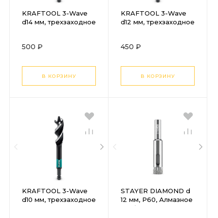
KRAFTOOL 3-Wave
KRAFTOOL 3-Wave
d14 мм, трехзаходное
d12 мм, трехзаходное
сверло по дереву с
сверло по дереву с
резьбовым
резьбовым
500 ₽
450 ₽
центрующим
центрующим
острием (29513-14)
острием (29513-12)
В КОРЗИНУ
В КОРЗИНУ
KRAFTOOL 3-Wave
STAYER DIAMOND d
d10 мм, трехзаходное
12 мм, Р60, Алмазное
сверло по дереву с
трубчатое сверло
резьбовым
(29930-12)