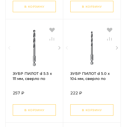
Профессионал
Профессионал
(29629-6.5 )
(29629-6 )
В КОРЗИНУ
В КОРЗИНУ
ЗУБР ПИЛОТ d 5.5 х
ЗУБР ПИЛОТ d 5.0 х
111 мм, сверло по
104 мм, сверло по
металлу для
металлу для
винтовёртов и
винтовёртов и
257 ₽
222 ₽
шуруповертов
шуруповертов
IMPACT READY
IMPACT READY
Профессионал
Профессионал
(29629-5.5 )
(29629-5 )
В КОРЗИНУ
В КОРЗИНУ