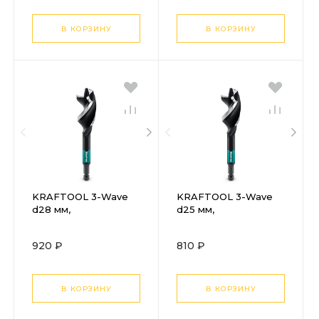
центрующим
центрующим
острием (29513-32)
острием (29513-30)
В КОРЗИНУ
В КОРЗИНУ
KRAFTOOL 3-Wave
KRAFTOOL 3-Wave
d28 мм,
d25 мм,
трехзаходное
трехзаходное
сверло по дереву с
сверло по дереву с
920 ₽
810 ₽
резьбовым
резьбовым
центрующим
центрующим
острием (29513-28)
острием (29513-25)
В КОРЗИНУ
В КОРЗИНУ