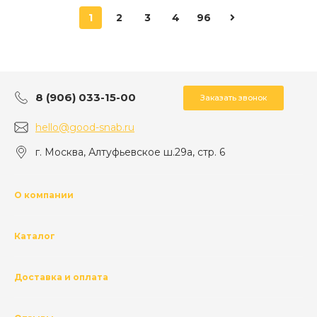
1
2
3
4
96
8 (906) 033-15-00
Заказать звонок
hello@good-snab.ru
г. Москва, Алтуфьевское ш.29а, стр. 6
О компании
Каталог
Доставка и оплата