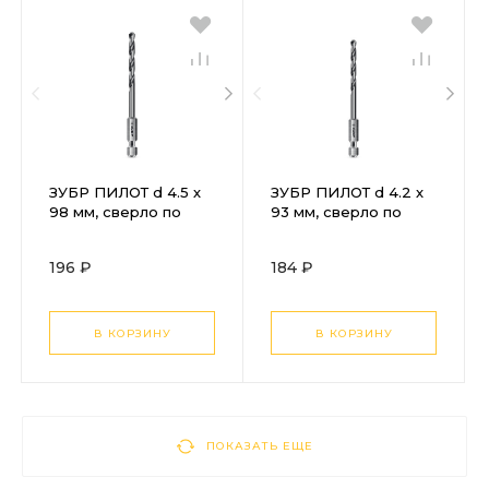
ЗУБР ПИЛОТ d 4.5 х
ЗУБР ПИЛОТ d 4.2 х
98 мм, сверло по
93 мм, сверло по
металлу для
металлу для
винтовёртов и
винтовёртов и
196 ₽
184 ₽
шуруповертов
шуруповертов
IMPACT READY
IMPACT READY
Профессионал
Профессионал
(29629-4.5 )
(29629-4.2 )
В КОРЗИНУ
В КОРЗИНУ
ПОКАЗАТЬ ЕЩЕ