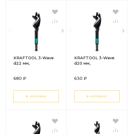
KRAFTOOL 3-Wave
KRAFTOOL 3-Wave
d22 мм,
d20 мм,
трехзаходное
трехзаходное
сверло по дереву с
сверло по дереву с
680 ₽
630 ₽
резьбовым
резьбовым
центрующим
центрующим
острием (29513-22)
острием (29513-20)
В КОРЗИНУ
В КОРЗИНУ