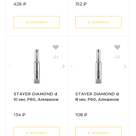
426 ₽
152 ₽
центрующим
острием (29513-10)
В КОРЗИНУ
В КОРЗИНУ
STAYER DIAMOND d
STAYER DIAMOND d
10 мм, Р60, Алмазное
8 мм, Р60, Алмазное
трубчатое сверло
трубчатое сверло
(29930-10)
(29930-08)
134 ₽
108 ₽
В КОРЗИНУ
В КОРЗИНУ