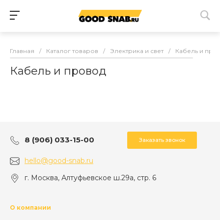
Главная
/
Каталог товаров
/
Электрика и свет
/
Кабель и про
Кабель и провод
8 (906) 033-15-00
Заказать звонок
hello@good-snab.ru
г. Москва, Алтуфьевское ш.29а, стр. 6
О компании