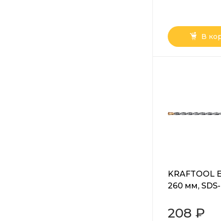
В ко
KRAFTOOL Ex
260 мм, SDS-
(29320-260-0
208 ₽