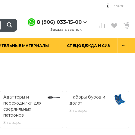
Войти
8 (906) 033-15-00
Заказать звонок
8 (906) 033-15-00
...
ИТЕЛЬНЫЕ МАТЕРИАЛЫ
СПЕЦОДЕЖДА И СИЗ
г. Москва,
Алтуфьевское ш.29а,
стр. 6
Пн-Пт: 9:00-18:00 Сб-
Вс: Выходной
hello@good-snab.ru
Адаптеры и
Наборы буров и
переходники для
долот
сверлильных
3 товара
патронов
3 товара