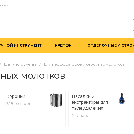
nab.ru
УЧНОЙ ИНСТРУМЕНТ
КРЕПЕЖ
ОТДЕЛОЧНЫЕ И СТРО
/
Для инструмента
/
Для перфораторов и отбойных молотков
йных молотков
Коронки
Насадки и
экстракторы для
258 товаров
пылеудаления
2 товара