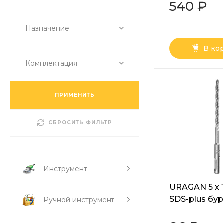
коронка по 
540 ₽
оснасткой (2
Назначение
В ко
Комплектация
ПРИМЕНИТЬ
СБРОСИТЬ ФИЛЬТР
Инструмент
URAGAN 5 х 
SDS-plus бур 
Ручной инструмент
160-05)