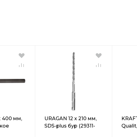
 400 мм,
URAGAN 12 х 210 мм,
KRAFT
ское
SDS-plus бур (29311-
Qualit
3626-35-
210-12)
мм, S