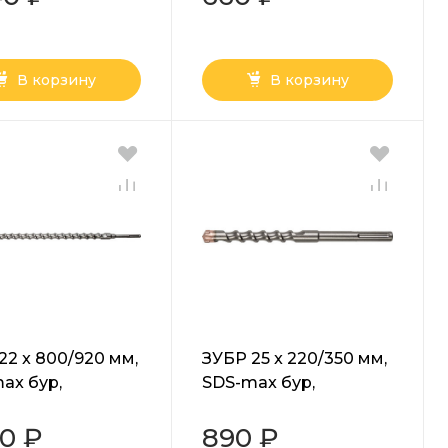
В корзину
В корзину
22 x 800/920 мм,
ЗУБР 25 x 220/350 мм,
ax бур,
SDS-max бур,
ессионал
Профессионал
0-920-22)
(29350-320-25)
60 ₽
890 ₽