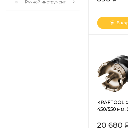
Ручной инструмент
В ко
KRAFTOOL d 
450/550 мм,
проломной 
(29355-65-55
20 680 