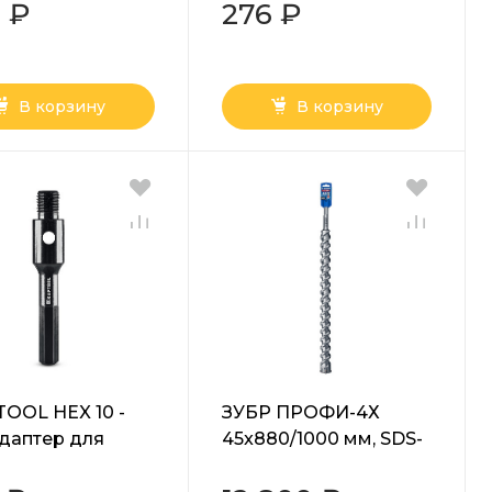
ессионал
 ₽
276 ₽
4-H5)
В корзину
В корзину
OOL HEX 10 -
ЗУБР ПРОФИ-4Х
адаптер для
45x880/1000 мм, SDS-
ных коронок
max бур,
2-HEX)
ПРОФЕССИОНАЛ