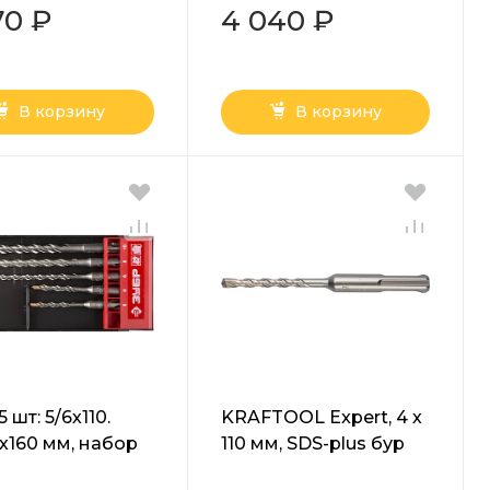
-540-16)
(29317-320-20)
70 ₽
4 040 ₽
В корзину
В корзину
 шт: 5/6х110.
KRAFTOOL Expert, 4 х
0х160 мм, набор
110 мм, SDS-plus бур
lus буров,
(29320-110-04)