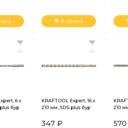
рзину
В корзину
pert, 6 х
KRAFTOOL Expert, 16 х
KRAFT
plus бур
210 мм, SDS-plus бур
210 м
6)
(29320-210-16)
(29310
347 ₽
570