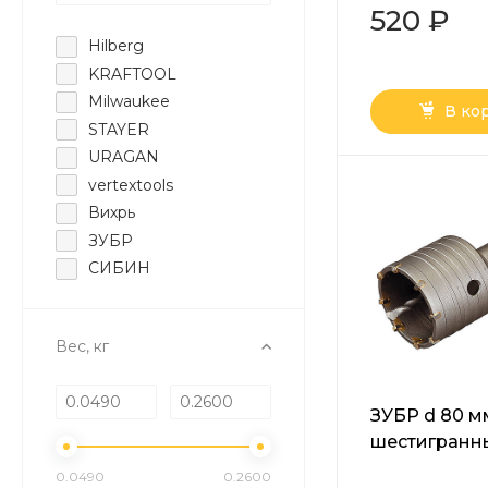
400)
520 ₽
Hilberg
KRAFTOOL
Milwaukee
В ко
STAYER
URAGAN
vertextools
Вихрь
ЗУБР
СИБИН
Вес, кг
ЗУБР d 80 м
шестигранн
хвостовик, 10
0.0490
0.2600