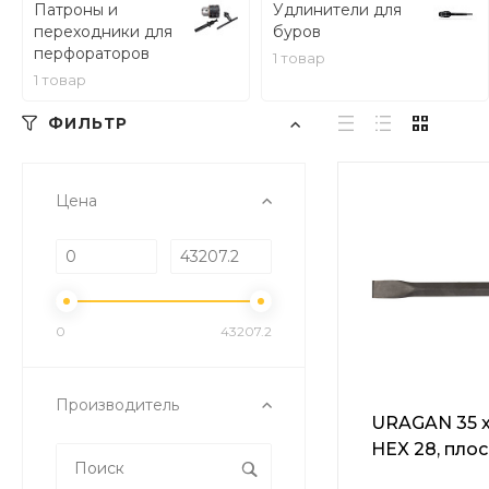
Патроны и
Удлинители для
переходники для
буров
перфораторов
1 товар
1 товар
ФИЛЬТР
Цена
0
43207.2
Производитель
URAGAN 35 x
HEX 28, пло
зубило (905-