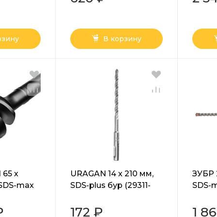
рзину
В корзину
65 х
URAGAN 14 х 210 мм,
ЗУБР 
 SDS-max
SDS-plus бур (29311-
SDS-m
бур
210-14)
Проф
0)
(2935
₽
172 ₽
1 8