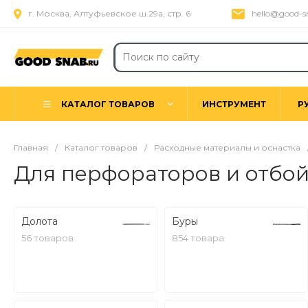
г. Москва, Алтуфьевское ш.29а, стр. 6
hello@good-s
КАТАЛОГ ТОВАРОВ
ИНСТРУМЕНТ
Р
Главная
/
Каталог товаров
/
Расходные материалы и оснастка
Для перфораторов и отбо
Долота
Буры
56 товаров
854 товара