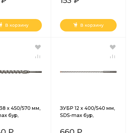
 ₽
153 ₽
В корзину
В корзину
38 x 450/570 мм,
ЗУБР 12 x 400/540 мм,
ax бур,
SDS-max бур,
ессионал
Профессионал
0-570-38)
(29350-540-12)
40 ₽
660 ₽