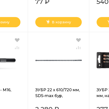
77 ₽
540
рзину
В корзину
- М16,
ЗУБР 22 x 610/720 мм,
ЗУБР 
SDS-max бур,
мм, н
ронок,
Профессионал
буров
ал
(29350-610-22)
(2931