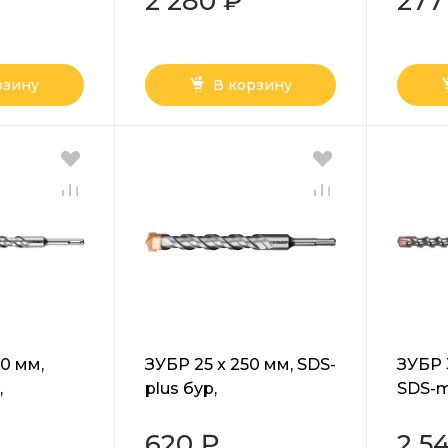
2 280 ₽
277
рзину
В корзину
0 мм,
ЗУБР 25 x 250 мм, SDS-
ЗУБР 
,
plus бур,
SDS-m
ал
Профессионал
Проф
0)
(29314-250-25)
(2935
620 ₽
2 5