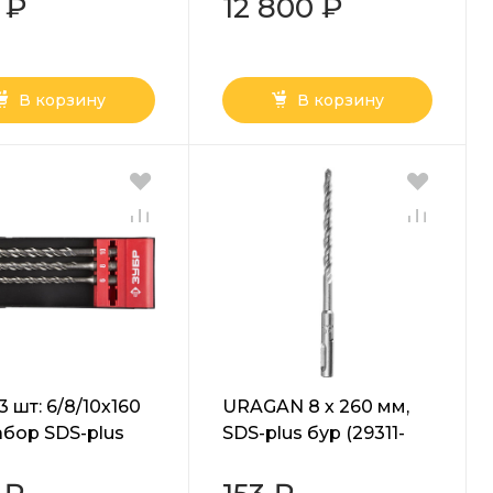
 ₽
12 800 ₽
(29350-880-45)
В корзину
В корзину
3 шт: 6/8/10х160
URAGAN 8 х 260 мм,
абор SDS-plus
SDS-plus бур (29311-
, Профессионал
260-08)
4-H3-2)