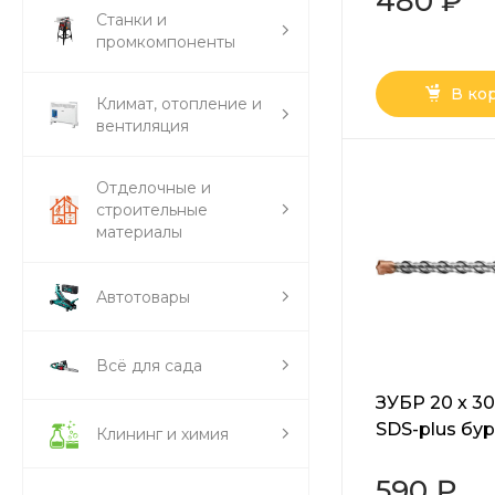
480 ₽
(29877-HEX)
Станки и
промкомпоненты
В ко
Климат, отопление и
вентиляция
Отделочные и
строительные
материалы
Автотовары
Всё для сада
ЗУБР 20 x 30
SDS-plus бур
Клининг и химия
Профессион
(29314-300-2
590 ₽