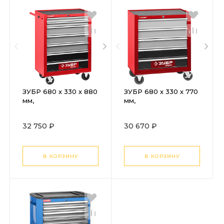
ЗУБР 680 х 330 х 880
ЗУБР 680 х 330 х 770
мм,
мм,
инструментальная
инструментальная
тележка с 7 ящиками
тележка с 5 ящиками
32 750 ₽
30 670 ₽
(38905-7)
(38905-5)
В КОРЗИНУ
В КОРЗИНУ