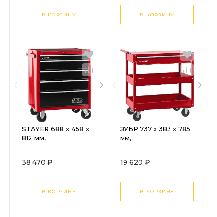
В КОРЗИНУ
В КОРЗИНУ
STAYER 688 х 458 х
ЗУБР 737 х 383 х 785
812 мм,
мм,
инструментальная
инструментальная
тележка с 5 ящиками
тележка с
38 470 ₽
19 620 ₽
(38907-5)
выдвижным ящиком
+ 2 полки (38912)
В КОРЗИНУ
В КОРЗИНУ