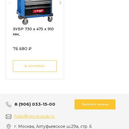
ЗУБР 730 x 475 x 910
мм,
инструментальная
тележка с 7 ящиками
76 680 ₽
(38903-7)
В КОРЗИНУ
8 (906) 033-15-00
Заказать звонок
hello@good-snab.ru
г. Москва, Алтуфьевское ш.29а, стр. 6