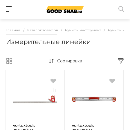
Главная
/
Каталог товаров
/
Ручной инструмент
/
Ручной изм
Измерительные линейки
Сортировка
vertextools
vertextools