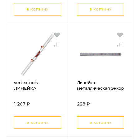
3046-19
3046-17
В КОРЗИНУ
В КОРЗИНУ
vertextools
Линейка
ЛИНЕЙКА
металлическая Энкор
РАЗМЕТОЧНАЯ
500мм блестящая
PROFI 100см, РУЧКА-
1 267 ₽
228 ₽
ABS, СКОЛЬЗЯЩИЕ
БЛОКИ С КОЛБАМИ
3046-18
В КОРЗИНУ
В КОРЗИНУ