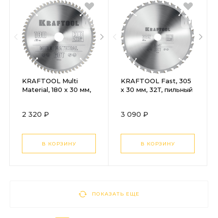
KRAFTOOL Multi
KRAFTOOL Fast, 305
Material, 180 х 30 мм,
х 30 мм, 32Т, пильный
60Т, пильный диск по
диск по дереву
алюминию (36953-
(36950-305-30)
2 320 ₽
3 090 ₽
180-30)
В КОРЗИНУ
В КОРЗИНУ
ПОКАЗАТЬ ЕЩЕ