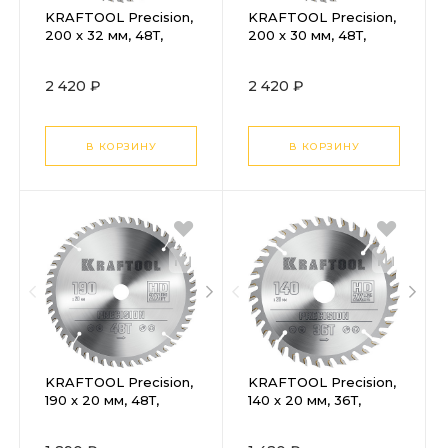
KRAFTOOL Precision,
KRAFTOOL Precision,
200 х 32 мм, 48Т,
200 х 30 мм, 48Т,
пильный диск по
пильный диск по
дереву (36952-200-
дереву (36952-200-
2 420 ₽
2 420 ₽
32)
30)
В КОРЗИНУ
В КОРЗИНУ
KRAFTOOL Precision,
KRAFTOOL Precision,
190 х 20 мм, 48Т,
140 х 20 мм, 36Т,
пильный диск по
пильный диск по
дереву (36952-190-
дереву (36952-140-