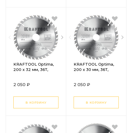
KRAFTOOL Optima,
KRAFTOOL Optima,
200 х 32 мм, 36Т,
200 х 30 мм, 36Т,
пильный диск по
пильный диск по
дереву (36951-200-
дереву (36951-200-
2 050 ₽
2 050 ₽
32)
30)
В КОРЗИНУ
В КОРЗИНУ