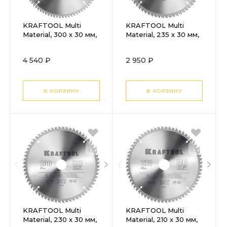
KRAFTOOL Multi
KRAFTOOL Multi
Material, 300 х 30 мм,
Material, 235 х 30 мм,
80Т, пильный диск по
64Т, пильный диск по
алюминию (36953-
алюминию (36953-
4 540 ₽
2 950 ₽
300-30)
235-30)
В КОРЗИНУ
В КОРЗИНУ
KRAFTOOL Multi
KRAFTOOL Multi
Material, 230 х 30 мм,
Material, 210 х 30 мм,