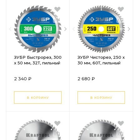
ЗУБР Быстрорез, 300
ЗУБР Чисторез, 250 x
x 50 мм, 32Т, пильный
30 мм, 60Т, пильный
диск по дереву,
диск по дереву,
Профессионал
Профессионал
2 340 ₽
2 680 ₽
(36901-300-50-32)
(36905-250-30-60)
В КОРЗИНУ
В КОРЗИНУ