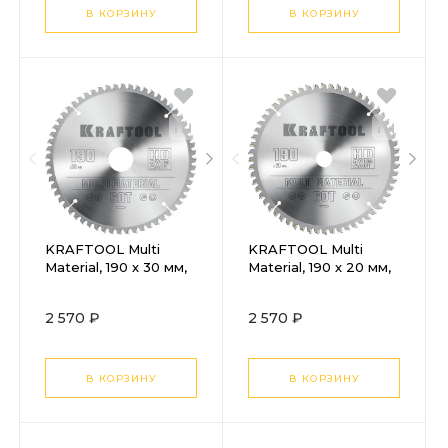
В КОРЗИНУ
В КОРЗИНУ
KRAFTOOL Multi
KRAFTOOL Multi
Material, 190 х 30 мм,
Material, 190 х 20 мм,
60Т, пильный диск по
60Т, пильный диск по
алюминию (36953-
алюминию (36953-
2 570 ₽
2 570 ₽
190-30)
190-20)
В КОРЗИНУ
В КОРЗИНУ