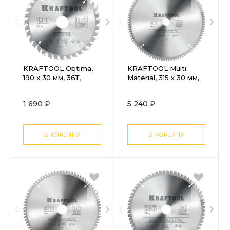
KRAFTOOL Optima,
KRAFTOOL Multi
190 х 30 мм, 36Т,
Material, 315 х 30 мм,
пильный диск по
96Т, пильный диск по
дереву (36951-190-
алюминию (36953-
1 690 ₽
5 240 ₽
30)
315-30)
В КОРЗИНУ
В КОРЗИНУ