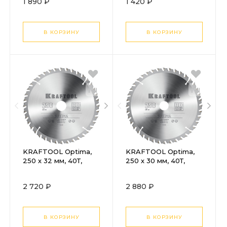
1 890 ₽
1 420 ₽
20)
20)
В КОРЗИНУ
В КОРЗИНУ
KRAFTOOL Optima,
KRAFTOOL Optima,
250 х 32 мм, 40Т,
250 х 30 мм, 40Т,
пильный диск по
пильный диск по
дереву (36951-250-
дереву (36951-250-
2 720 ₽
2 880 ₽
32)
30)
В КОРЗИНУ
В КОРЗИНУ