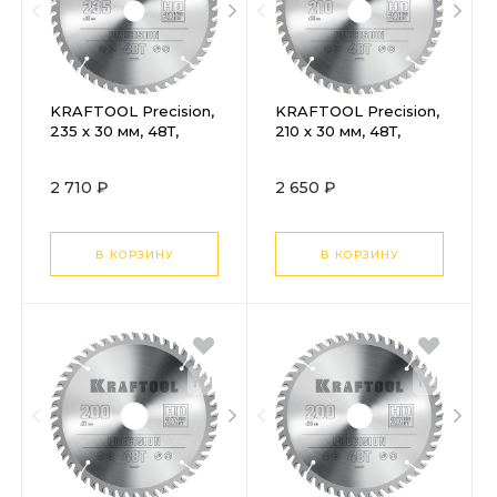
KRAFTOOL Precision,
KRAFTOOL Precision,
235 х 30 мм, 48Т,
210 х 30 мм, 48Т,
пильный диск по
пильный диск по
дереву (36952-235-
дереву (36952-210-
2 710 ₽
2 650 ₽
30)
30)
В КОРЗИНУ
В КОРЗИНУ