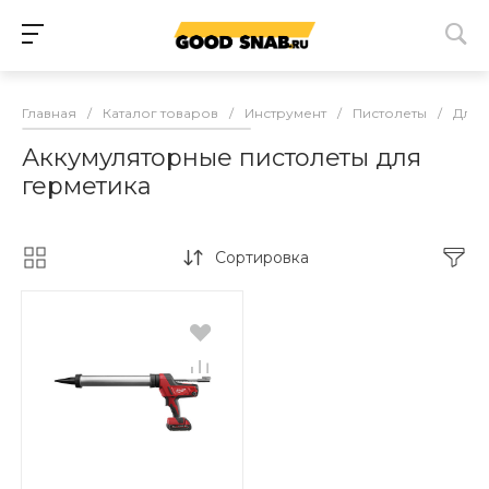
Главная
/
Каталог товаров
/
Инструмент
/
Пистолеты
/
Для 
Аккумуляторные пистолеты для
герметика
Сортировка