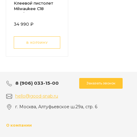
Клеевой пистолет
Milwaukee C18
PCG/600A-201B
4933441305
34 990 ₽
В КОРЗИНУ
8 (906) 033-15-00
Заказать звонок
hello@good-snab.ru
г. Москва, Алтуфьевское ш.29а, стр. 6
О компании