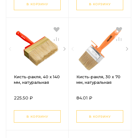
В КОРЗИНУ
В КОРЗИНУ
Кисть-ракля, 40 х 140
Кисть-ракля, 30 х 70
мм, натуральная
мм, натуральная
щетина,
щетина,
пластмассовый
пластмассовый
225.50 ₽
84.01 ₽
корпус, пластмас.
корпус,
ручка MTX
пластмассовая ручка
Sparta
В КОРЗИНУ
В КОРЗИНУ