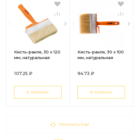
Кисть-ракля, 30 х 120
Кисть-ракля, 30 х 100
мм, натуральная
мм, натуральная
щетина,
щетина,
пластмассовый
пластмассовый
107.25 ₽
94.73 ₽
корпус,
корпус,
пластмассовая ручка
пластмассовая ручка
Sparta
Sparta
В КОРЗИНУ
В КОРЗИНУ
ПОКАЗАТЬ ЕЩЕ