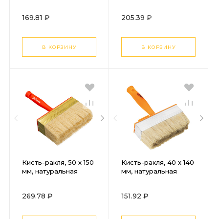
щетина,
щетина, деревянный
пластмассовый
корпус, деревянная
169.81 ₽
205.39 ₽
корпус,
ручка
пластмассовая ручка
Sparta
В КОРЗИНУ
В КОРЗИНУ
Кисть-ракля, 50 х 150
Кисть-ракля, 40 х 140
мм, натуральная
мм, натуральная
щетина,
щетина,
пластмассовый
пластмассовый
269.78 ₽
151.92 ₽
корпус,
корпус,
пластмассовая ручка
пластмассовая ручка
MTX
Sparta