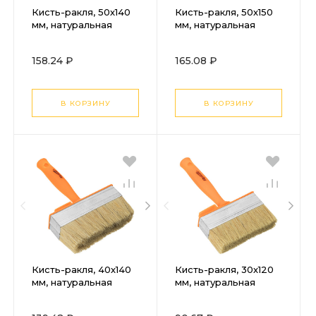
Кисть-ракля, 50х140
Кисть-ракля, 50х150
мм, натуральная
мм, натуральная
щетина,
щетина,
пластмассовый
пластмассовый
158.24 ₽
165.08 ₽
корпус,
корпус,
пластмассовая ручка
пластмассовая ручка
Sparta
Sparta
В КОРЗИНУ
В КОРЗИНУ
Кисть-ракля, 40х140
Кисть-ракля, 30х120
мм, натуральная
мм, натуральная
щетина,
щетина,
пластмассовый
пластмассовый