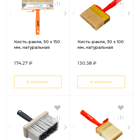
Кисть-ракля, 50 х 150
Кисть-ракля, 30 х 100
мм, натуральная
мм, натуральная
щетина,
щетина,
пластмассовый
пластмассовый
174.27 ₽
130.38 ₽
корпус,
корпус,
пластмассовая ручка
пластмассовая ручка
Sparta
MTX
В КОРЗИНУ
В КОРЗИНУ