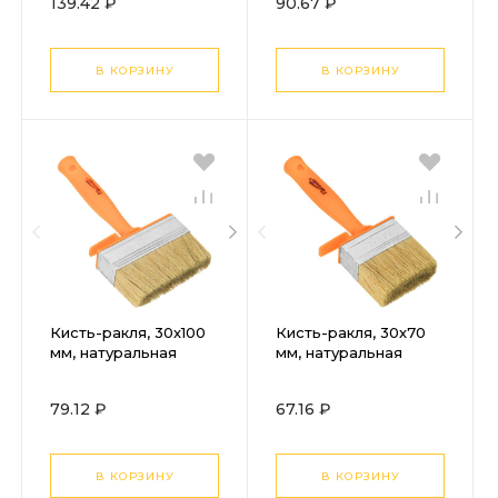
139.42 ₽
90.67 ₽
корпус,
корпус,
пластмассовая ручка
пластмассовая ручка
Sparta
Sparta
В КОРЗИНУ
В КОРЗИНУ
Кисть-ракля, 30х100
Кисть-ракля, 30х70
мм, натуральная
мм, натуральная
щетина,
щетина,
пластмассовый
пластмассовый
79.12 ₽
67.16 ₽
корпус,
корпус,
пластмассовая ручка
пластмассовая ручка
Sparta
Sparta
В КОРЗИНУ
В КОРЗИНУ