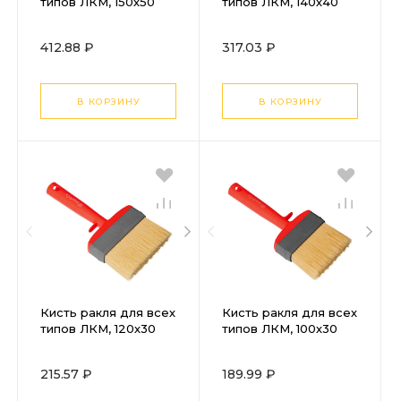
типов ЛКМ, 150х50
типов ЛКМ, 140х40
мм, искусственная
мм, искусственная
щетина, пластиковая
щетина, пластиковая
412.88 ₽
317.03 ₽
рукоятка Matrix
рукоятка Matrix
В КОРЗИНУ
В КОРЗИНУ
Кисть ракля для всех
Кисть ракля для всех
типов ЛКМ, 120х30
типов ЛКМ, 100х30
мм, искусственная
мм, искусственная
щетина, пластиковая
щетина, пластиковая
215.57 ₽
189.99 ₽
рукоятка Matrix
рукоятка Matrix