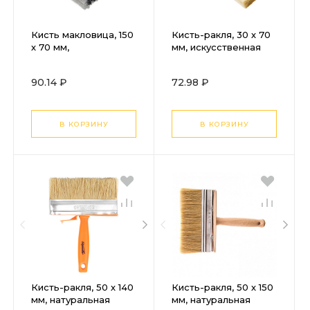
Кисть макловица, 150
Кисть-ракля, 30 х 70
х 70 мм,
мм, искусственная
искусственная
щетина,
щетина, деревянный
пластмассовый
90.14 ₽
72.98 ₽
корпус,
корпус,
пластмассовая ручка
пластмассовая ручка
MTX
MTX
В КОРЗИНУ
В КОРЗИНУ
Кисть-ракля, 50 х 140
Кисть-ракля, 50 х 150
мм, натуральная
мм, натуральная