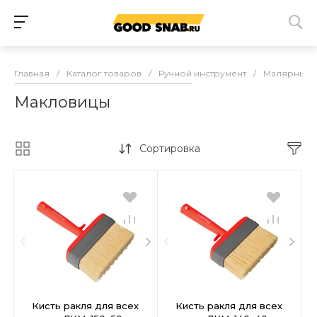
Главная
/
Каталог товаров
/
Ручной инструмент
/
Малярный 
Макловицы
Сортировка
Кисть ракля для всех
Кисть ракля для всех