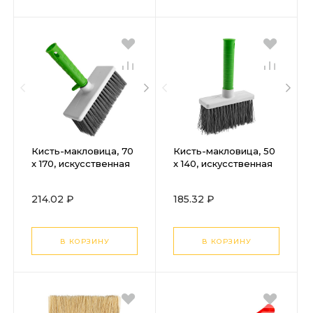
Кисть-макловица, 70
Кисть-макловица, 50
x 170, искусственная
x 140, искусственная
щетина, пластиковый
щетина, пластиковый
корпус, пластиковая
корпус, пластиковая
214.02 ₽
185.32 ₽
ручкаСибртех
ручкаСибртех
В КОРЗИНУ
В КОРЗИНУ