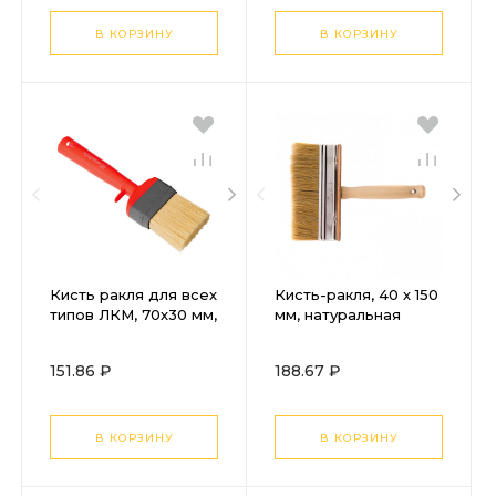
В КОРЗИНУ
В КОРЗИНУ
Кисть ракля для всех
Кисть-ракля, 40 х 150
типов ЛКМ, 70х30 мм,
мм, натуральная
искусственная
щетина, деревянный
щетина, пластиковая
корпус, деревянная
151.86 ₽
188.67 ₽
рукоятка Matrix
ручка
В КОРЗИНУ
В КОРЗИНУ