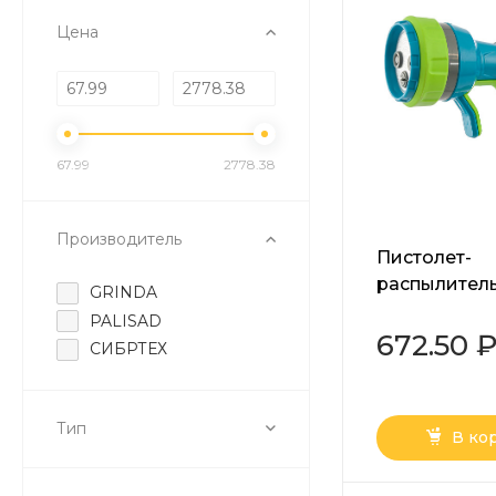
Цена
67.99
2778.38
Производитель
Пистолет-
распылитель
GRINDA
режима, пл
PALISAD
регулятор н
672.50 
СИБРТЕХ
Luxe Palisad
Тип
В ко