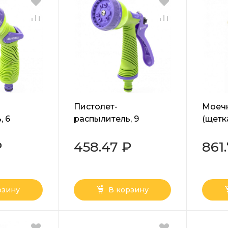
Пистолет-
Моеч
, 6
распылитель, 9
(щетк
ива,
режимов полива,
посад
ая
эргономичная
быст
₽
458.47 ₽
861
isad
рукоятка Palisad
соеди
рзину
В корзину