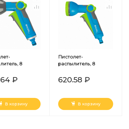
лет-
Пистолет-
литель, 8
распылитель, 8
мов,
режимов,
ируемый,
регулируемый, с
.64 ₽
620.58 ₽
лический, с
курком, LUXE Palisad
м, LUXE Palisad
В корзину
В корзину