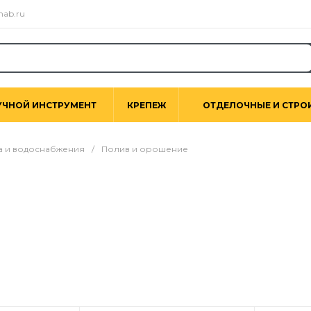
nab.ru
УЧНОЙ ИНСТРУМЕНТ
КРЕПЕЖ
ОТДЕЛОЧНЫЕ И СТРО
а и водоснабжения
/
Полив и орошение