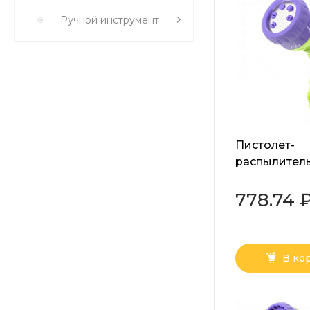
Ручной инструмент
Пистолет-
распылитель
режимов пол
эргономичн
778.74 
рукоятка Pal
В ко