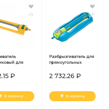
еватель
Разбрызгиватель для
иковый для
прямоугольных
оугольных
площадей,
дей Palisad
пластиковый Palisad
2.15 ₽
2 732.26 ₽
Luxe
В корзину
В корзину