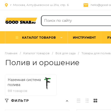
г. Москва, Алтуфьевское ш.29а, стр. 6
hello@good-s
КАТАЛОГ ТОВАРОВ
ИНСТРУМЕНТ
Р
Главная
/
Каталог товаров
/
Всё для сада
/
Товары для полив
Полив и орошение
Наземная система
полива
88 товаров
ФИЛЬТР