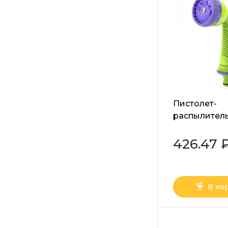
Пистолет-
распылитель
режимов пол
эргономичн
426.47 
рукоятка Pal
В ко