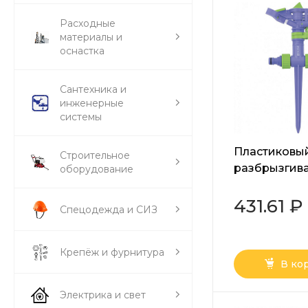
Расходные
материалы и
оснастка
Сантехника и
инженерные
системы
Пластиковы
Строительное
разбрызгива
оборудование
импульсный,
регуляторо
431.61 ₽
Спецодежда и СИЗ
скорости Pal
Крепёж и фурнитура
В ко
Электрика и свет