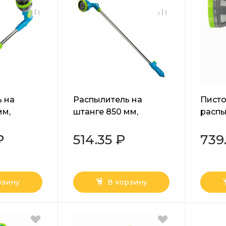
 на
Распылитель на
Писто
мм,
штанге 850 мм,
распы
Palisad Luxe
режи
регул
₽
514.35 ₽
739
метал
курко
рзину
В корзину