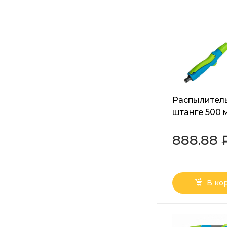
Распылитель
штанге 500 
Palisad Luxe
888.88 
В ко