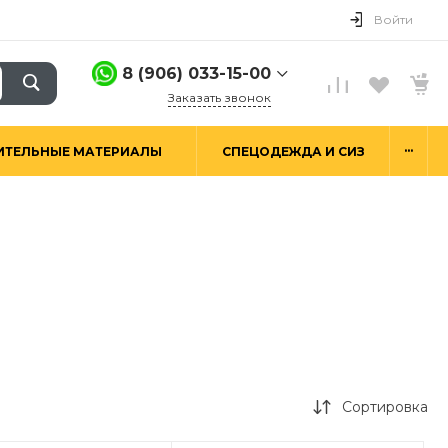
Войти
8 (906) 033-15-00
Заказать звонок
8 (906) 033-15-00
...
ИТЕЛЬНЫЕ МАТЕРИАЛЫ
СПЕЦОДЕЖДА И СИЗ
г. Москва,
Алтуфьевское ш.29а,
стр. 6
Пн-Пт: 9:00-18:00 Сб-
Вс: Выходной
hello@good-snab.ru
Сортировка