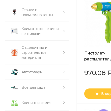
Станки и
промкомпоненты
Климат, отопление и
вентиляция
Отделочные и
строительные
Пистолет-
материалы
распылитель
регулируемы
спереди,
970.08 
Автотовары
эргономичн
рукоятка Pal
Всё для сада
В ко
Клининг и химия