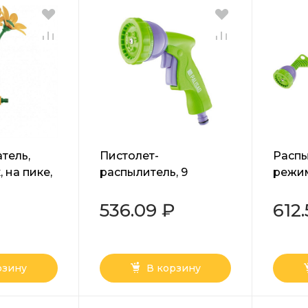
тель,
Пистолет-
Распы
 на пике,
распылитель, 9
режим
sad
режимов полива,
удлин
металлический
метал
536.09 ₽
612
корпус Palisad
штанг
рзину
В корзину