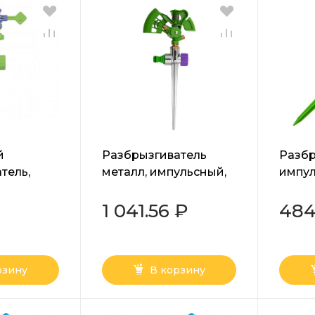
й
Разбрызгиватель
Разбр
тель,
металл, импульсный,
импул
 с
двухсторонний
пласт
м
Palisad
штыре
1 041.56 ₽
484
isad
рзину
В корзину