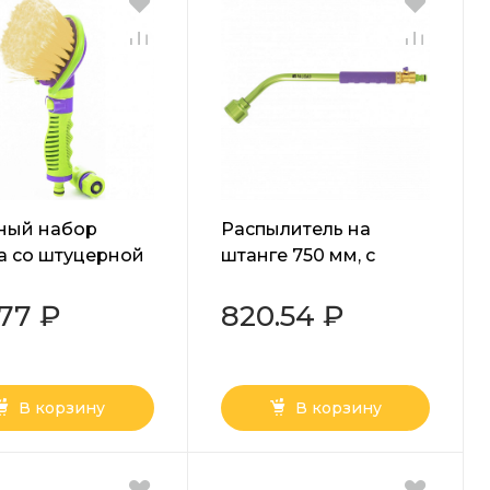
ный набор
Распылитель на
а со штуцерной
штанге 750 мм, с
кой и
мягкой рукояткой
росъемный
Palisad
.77 ₽
820.54 ₽
нитель) Palisad
В корзину
В корзину