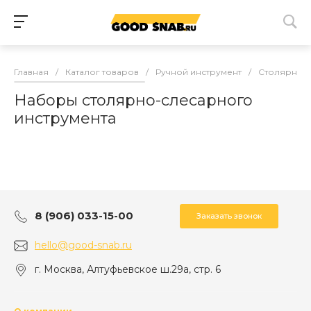
Главная
/
Каталог товаров
/
Ручной инструмент
/
Столярно-с
Наборы столярно-слесарного
инструмента
8 (906) 033-15-00
Заказать звонок
hello@good-snab.ru
г. Москва, Алтуфьевское ш.29а, стр. 6