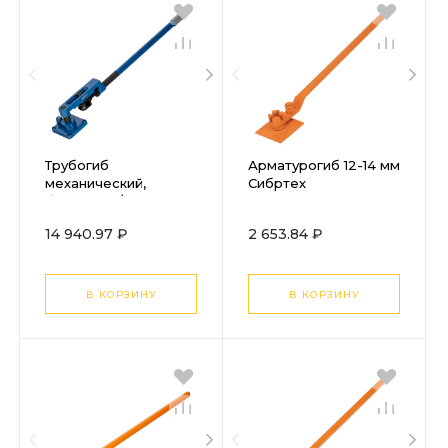
Трубогиб
Арматурогиб 12-14 мм
механический,
Сибртех
башмаки 3/8"-1", в
пластиковом кейсе
14 940.97 ₽
2 653.84 ₽
STELS
В КОРЗИНУ
В КОРЗИНУ