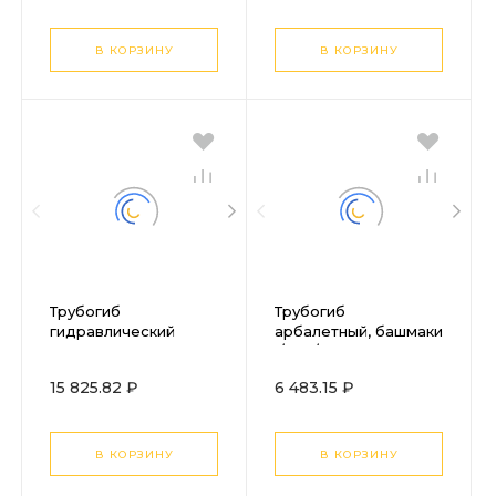
В КОРЗИНУ
В КОРЗИНУ
Трубогиб
Трубогиб
гидравлический
арбалетный, башмаки
горизонтальный, 6т,
1/4"-7/8", в
башмаки 3/8"–1", в
пластиковом кейсе
15 825.82 ₽
6 483.15 ₽
металлическом
STELS
кейсе Stels
В КОРЗИНУ
В КОРЗИНУ