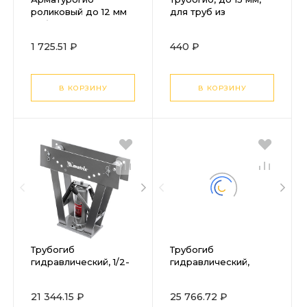
роликовый до 12 мм
для труб из
Сибртех
металлопластика и
мягких металлов
1 725.51 ₽
440 ₽
Sparta
В КОРЗИНУ
В КОРЗИНУ
Трубогиб
Трубогиб
гидравлический, 1/2-
гидравлический,
3", 15 т, в комплекте с
горизонтальный, 13 т,
башмаками Matrix
башмаки 1/2"-2"
21 344.15 ₽
25 766.72 ₽
STELS