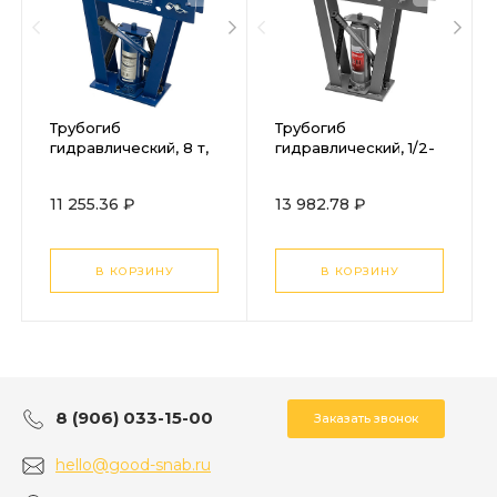
Трубогиб
Трубогиб
гидравлический, 8 т,
гидравлический, 1/2-
в комплекте с
2", 12 т, в комплекте с
башмаками 1/2-1,
башмаками Matrix
11 255.36 ₽
13 982.78 ₽
пластиковый кейс,
Stels
В КОРЗИНУ
В КОРЗИНУ
8 (906) 033-15-00
Заказать звонок
hello@good-snab.ru