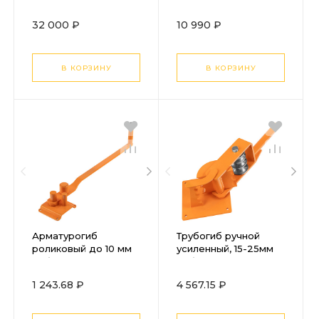
профилегибочный
прокатной,
32 000 ₽
10 990 ₽
Профессионал
(23620-50)
В КОРЗИНУ
В КОРЗИНУ
Арматурогиб
Трубогиб ручной
роликовый до 10 мм
усиленный, 15-25мм
Сибртех
Сибртех
1 243.68 ₽
4 567.15 ₽