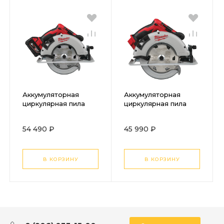
Аккумуляторная
Аккумуляторная
циркулярная пила
циркулярная пила
Milwaukee M18
Milwaukee M18
BLCS66-502X
BLCS66-0X
54 490 ₽
45 990 ₽
4933464590
4933464589
В КОРЗИНУ
В КОРЗИНУ