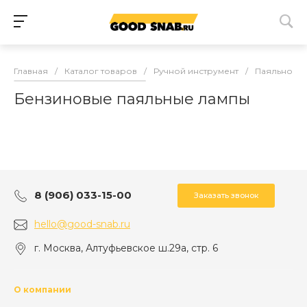
Главная
/
Каталог товаров
/
Ручной инструмент
/
Паяльное 
Бензиновые паяльные лампы
8 (906) 033-15-00
Заказать звонок
hello@good-snab.ru
г. Москва, Алтуфьевское ш.29а, стр. 6
О компании