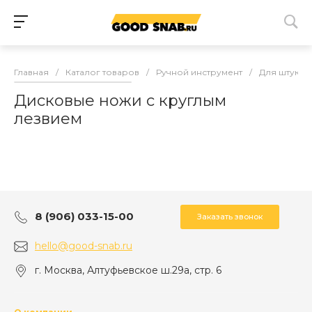
Главная
/
Каталог товаров
/
Ручной инструмент
/
Для штукат
Дисковые ножи с круглым
лезвием
8 (906) 033-15-00
Заказать звонок
hello@good-snab.ru
г. Москва, Алтуфьевское ш.29а, стр. 6