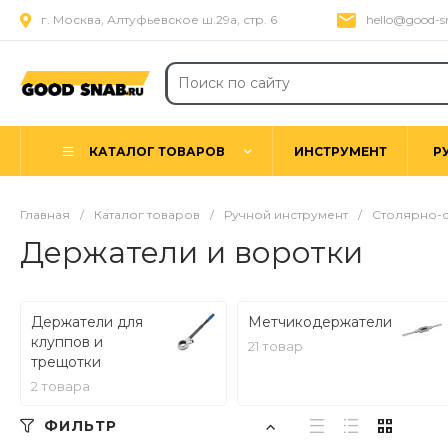
г. Москва, Алтуфьевское ш.29а, стр. 6
hello@good-s
КАТАЛОГ ТОВАРОВ
ИНСТРУМЕНТ
Р
Главная
/
Каталог товаров
/
Ручной инструмент
/
Столярно-с
Держатели и воротки
Держатели для
Метчикодержатели
клуппов и
21 товар
трещотки
2 товара
ФИЛЬТР