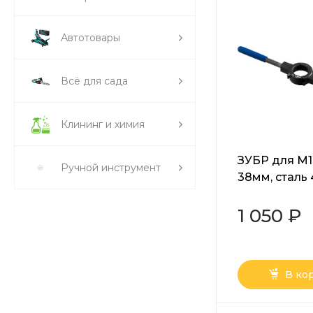
Автотовары
Всё для сада
Клининг и химия
ЗУБР для M1
Ручной инструмент
38мм, сталь 
плашкодерж
стопорными
1 050 ₽
Профессион
(28150-38)
В ко