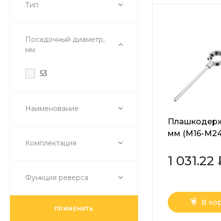
Тип
Посадочный диаметр,
мм
53
Наименование
Плашкодерж
мм (М16-M24
Комплектация
Сибртех
1 031.22
Функция реверса
В ко
ПРИМЕНИТЬ