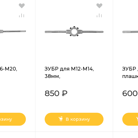
6-M20,
ЗУБР для M12-M14,
ЗУБР 
38мм,
плашк
атель со
плашкодержатель со
стопо
(28143-
стопорными винтами
(28141
850 ₽
600
(28142-38)
рзину
В корзину