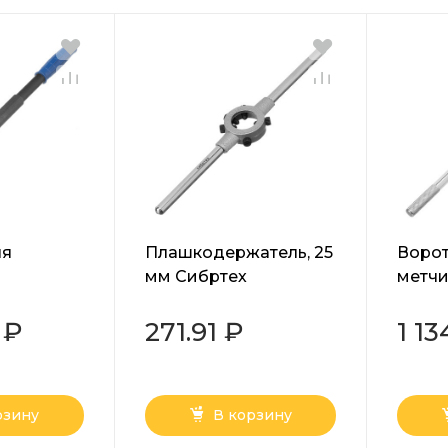
ля
Плашкодержатель, 25
Ворот
мм Сибртех
метчи
м
Сибр
 ₽
271.91 ₽
1 13
рзину
В корзину