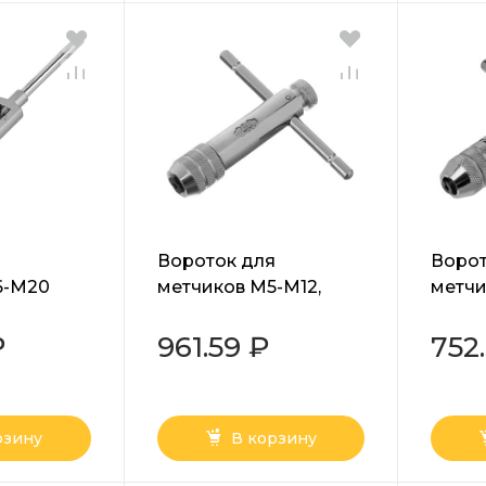
я
Вороток для
Ворот
6-М20
метчиков М5-М12,
метчи
хромированный, с
хроми
трещоткой Matrix
трещо
₽
961.59 ₽
752
рзину
В корзину