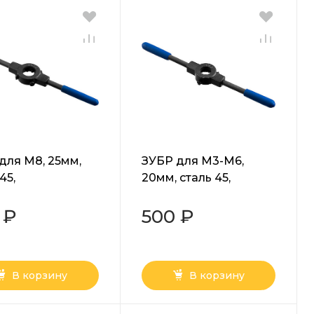
для M8, 25мм,
ЗУБР для M3-M6,
45,
20мм, сталь 45,
одержатель со
плашкодержатель со
рными винтами,
стопорными винтами,
 ₽
500 ₽
ессионал
Профессионал
-25)
(28150-20)
В корзину
В корзину