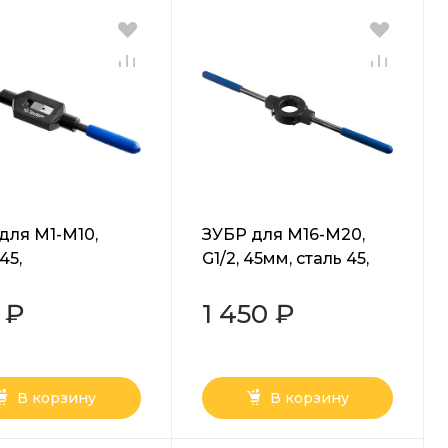
для M1-M10,
ЗУБР для M16-M20,
45,
G1/2, 45мм, сталь 45,
икодержатель
плашкодержатель со
регулируемыми
стопорными винтами,
 ₽
1 450 ₽
дышами,
Профессионал
ессионал
(28150-45)
-1)
В корзину
В корзину