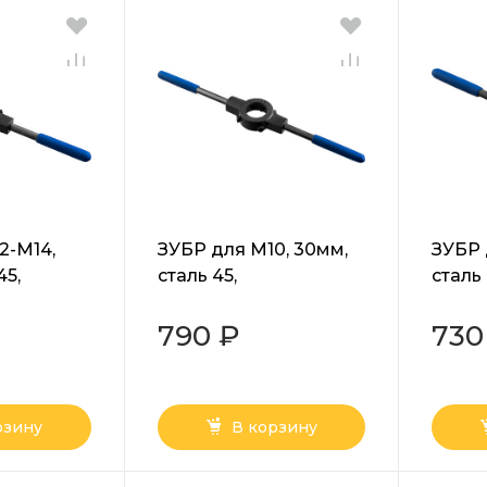
2-M14,
ЗУБР для M10, 30мм,
ЗУБР 
45,
сталь 45,
сталь 
атель со
плашкодержатель со
плашк
 винтами,
стопорными винтами,
стопо
790 ₽
730
ал
Профессионал
Проф
(28150-30)
(28150
рзину
В корзину