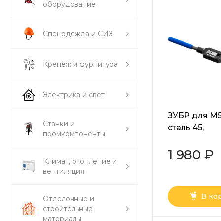
оборудование
Спецодежда и СИЗ
Крепёж и фурнитура
Электрика и свет
ЗУБР для М5
Станки и
сталь 45,
промкомпоненты
метчикодер
№3 с регул
1 980 ₽
Климат, отопление и
вкладышами
вентиляция
Профессион
(28232-3)
В ко
Отделочные и
строительные
материалы