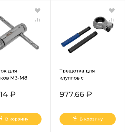
ок для
Трещотка для
ков М3-М8,
клуппов с
рованный, с
удлинителем Сибртех
ткой Matrix
.14 ₽
977.66 ₽
В корзину
В корзину