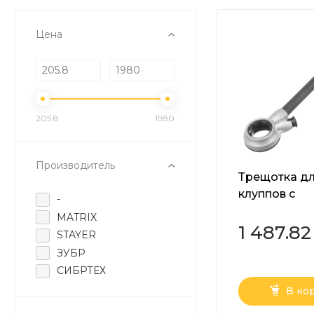
Цена
205.8
1980
Производитель
Трещотка д
клуппов с
-
удлинителе
MATRIX
1 487.82
STAYER
ЗУБР
СИБРТЕХ
В ко