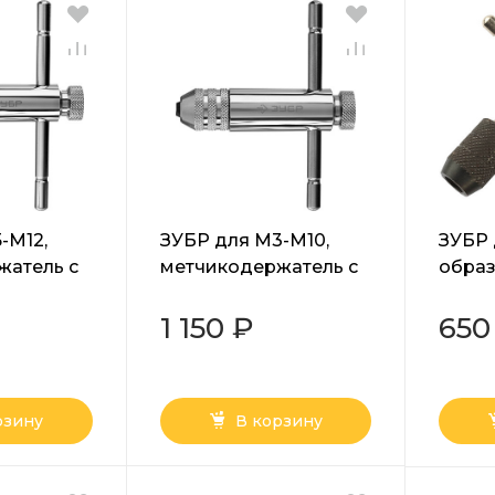
-M12,
ЗУБР для M3-M10,
ЗУБР 
жатель с
метчикодержатель с
образ
храповым
метч
 и
механизмом и
(28136
1 150 ₽
650
реверсом,
ал
Профессионал (28137-
85)
рзину
В корзину