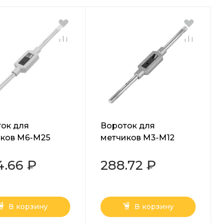
ок для
Вороток для
ков M6-M25
метчиков М3-М12
тех
Сибртех
4.66 ₽
288.72 ₽
В корзину
В корзину