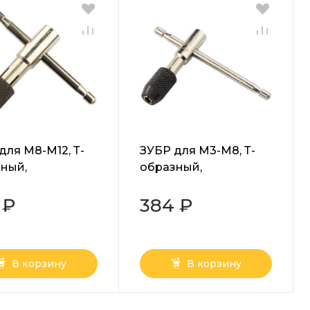
для М8-М12, Т-
ЗУБР для М3-М8, Т-
ный,
образный,
икодержатель
метчикодержатель
-83)
(28135-70)
 ₽
384 ₽
В корзину
В корзину