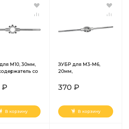
для M10, 30мм,
ЗУБР для M3-M6,
одержатель со
20мм,
рными винтами,
плашкодержатель со
-30)
стопорными винтами
 ₽
370 ₽
(28140-20)
В корзину
В корзину