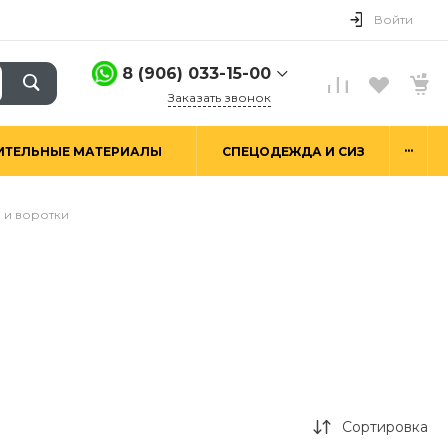
Войти
8 (906) 033-15-00
Заказать звонок
8 (906) 033-15-00
...
ИТЕЛЬНЫЕ МАТЕРИАЛЫ
СПЕЦОДЕЖДА И СИЗ
г. Москва,
Алтуфьевское ш.29а,
стр. 6
Пн-Пт: 9:00-18:00 Сб-
 и воротки
Вс: Выходной
hello@good-snab.ru
Сортировка