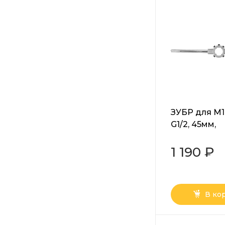
ЗУБР для M1
G1/2, 45мм,
плашкодерж
стопорными 
1 190 ₽
45)
В ко