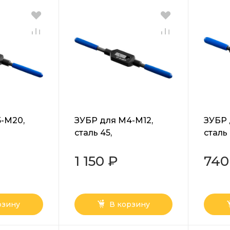
-М20,
ЗУБР для M4-M12,
ЗУБР 
сталь 45,
сталь 
жатель
метчикодержатель
метч
ируемыми
№2 с регулируемыми
№1 с 
1 150 ₽
740
,
вкладышами,
вкла
ал
Профессионал
Проф
(28232-2)
(28232
рзину
В корзину