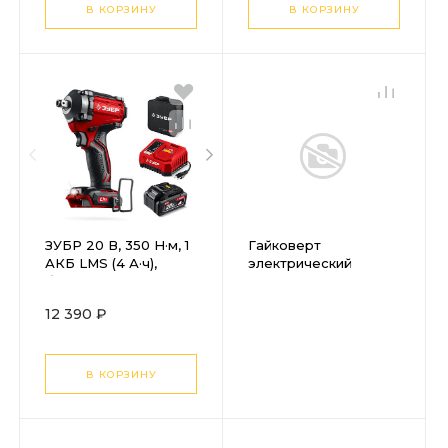
В КОРЗИНУ
В КОРЗИНУ
ЗУБР 20 В, 350 Н·м, 1
Гайковерт
АКБ LMS (4 А·ч),
электрический
бесщеточный
CROWN CT12018
ударный гайковерт,
12 390 ₽
сумка (ГБУ-350-41)
В КОРЗИНУ