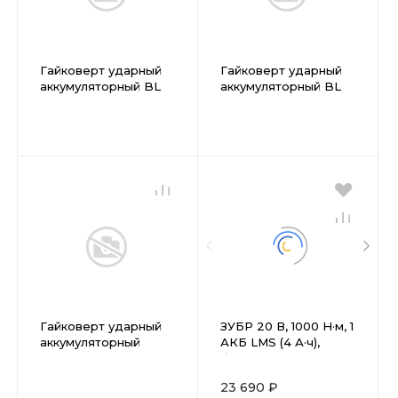
Гайковерт ударный
Гайковерт ударный
аккумуляторный BL
аккумуляторный BL
CROWN CT22015HX-
CROWN CT22015HX
2 TB
Гайковерт ударный
ЗУБР 20 В, 1000 Н·м, 1
аккумуляторный
АКБ LMS (4 А·ч),
CROWN CT22016L-4
бесщеточный
TB
ударный гайковерт,
23 690 ₽
сумка (ГБУ-1000-41)