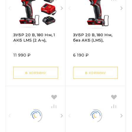
ЗУБР 20 В, 180 Н·м, 1
ЗУБР 20 В, 180 Н·м,
АКБ LMS (2 А·ч),
без АКБ (LMS),
бесщеточный
бесщеточный
ударный винтоверт,
ударный винтоверт
11 990 ₽
6 190 ₽
сумка (ВБУ-180-21)
(ВБУ-180)
В КОРЗИНУ
В КОРЗИНУ