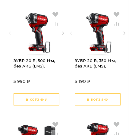
ЗУБР 20 В, 500 Н·м,
ЗУБР 20 В, 350 Н·м,
без АКБ (LMS),
без АКБ (LMS),
бесщеточный
бесщеточный
ударный гайковерт
ударный гайковерт
5 990 ₽
5 190 ₽
(ГБУ-500)
(ГБУ-350)
В КОРЗИНУ
В КОРЗИНУ