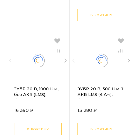
В КОРЗИНУ
ЗУБР 20 В, 1000 Н·м,
ЗУБР 20 В, 500 Н·м, 1
без АКБ (LMS),
АКБ LMS (4 А·ч),
бесщеточный
бесщеточный
ударный гайковерт
ударный гайковерт,
16 390 ₽
13 280 ₽
(ГБУ-1000)
сумка (ГБУ-500-41)
В КОРЗИНУ
В КОРЗИНУ