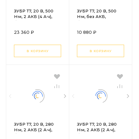
ЗУБР Т7, 20 В, 500
ЗУБР Т7, 20 В, 500
Н·м, 2 АКБ (4 А·ч),
Н·м, без АКБ,
бесщеточный
бесщеточный
гайковерт, кейс,
гайковерт,
23 360 ₽
10 880 ₽
Профессионал (GB-
Профессионал (GB-
500-42)
500)
В КОРЗИНУ
В КОРЗИНУ
ЗУБР Т7, 20 В, 280
ЗУБР Т7, 20 В, 280
Н·м, 2 АКБ (2 А·ч),
Н·м, 2 АКБ (2 А·ч),
бесщеточный
бесщеточный