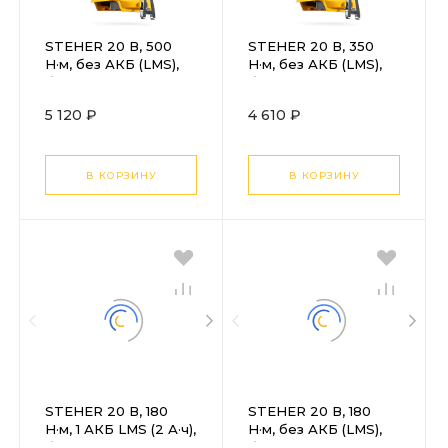
STEHER 20 В, 500
STEHER 20 В, 350
Н·м, без АКБ (LMS),
Н·м, без АКБ (LMS),
бесщеточный
бесщеточный
ударный гайковерт
ударный гайковерт
5 120 ₽
4 610 ₽
(CWB-500)
(CWB-350)
В КОРЗИНУ
В КОРЗИНУ
STEHER 20 В, 180
STEHER 20 В, 180
Н·м, 1 АКБ LMS (2 А·ч),
Н·м, без АКБ (LMS),
бесщеточный
бесщеточный