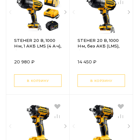
STEHER 20 В, 1000
STEHER 20 В, 1000
Н·м, 1 АКБ LMS (4 А·ч),
Н·м, без АКБ (LMS),
бесщеточный
бесщеточный
ударный гайковерт,
ударный гайковерт
20 980 ₽
14 450 ₽
сумка (CWB-1000-41)
(CWB-1000)
В КОРЗИНУ
В КОРЗИНУ