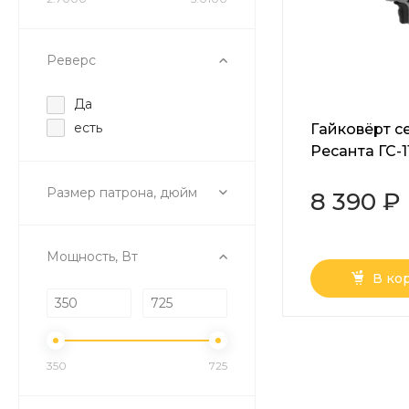
Реверс
Да
есть
Гайковёрт с
Ресанта ГС-1
Размер патрона, дюйм
8 390 ₽
Мощность, Вт
В ко
350
725