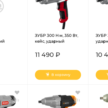
ЗУБР 300 Н·м, 350 Вт,
ЗУБР 
кий
кейс, ударный
ударн
2018
гайковерт (ГС-300 К)
(ГС-3
11 490 ₽
10 
В корзину