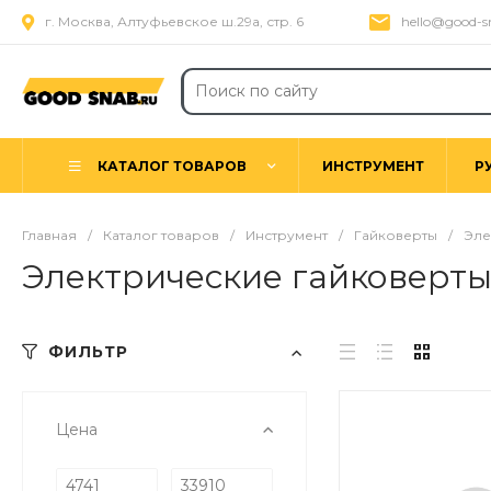
г. Москва, Алтуфьевское ш.29а, стр. 6
hello@good-s
КАТАЛОГ ТОВАРОВ
ИНСТРУМЕНТ
Р
Главная
/
Каталог товаров
/
Инструмент
/
Гайковерты
/
Эле
Электрические гайковерт
ФИЛЬТР
Цена