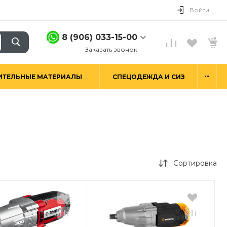
Войти
8 (906) 033-15-00
Заказать звонок
8 (906) 033-15-00
...
ИТЕЛЬНЫЕ МАТЕРИАЛЫ
СПЕЦОДЕЖДА И СИЗ
г. Москва,
Алтуфьевское ш.29а,
стр. 6
Пн-Пт: 9:00-18:00 Сб-
Вс: Выходной
hello@good-snab.ru
Сортировка