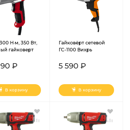
300 Н·м, 350 Вт,
Гайковёрт сетевой
ый гайковерт
ГС-1100 Вихрь
00)
490 ₽
5 590 ₽
В корзину
В корзину