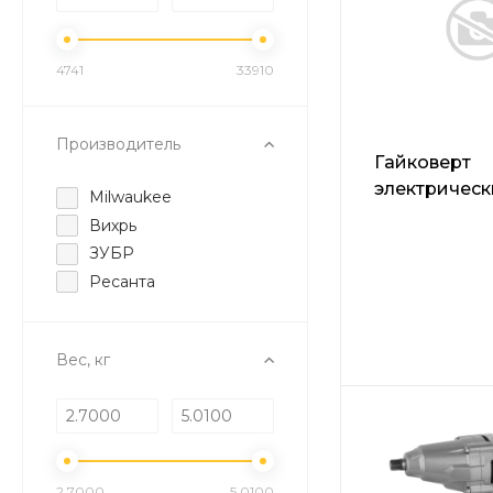
4741
33910
Производитель
Гайковерт
электричес
Milwaukee
CROWN CT1
Вихрь
ЗУБР
Ресанта
Вес, кг
2.7000
5.0100