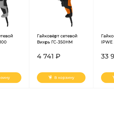
етевой
Гайковёрт сетевой
Гайко
100
Вихрь ГС-350НМ
IPWE 
4 741 ₽
33 
рзину
В корзину