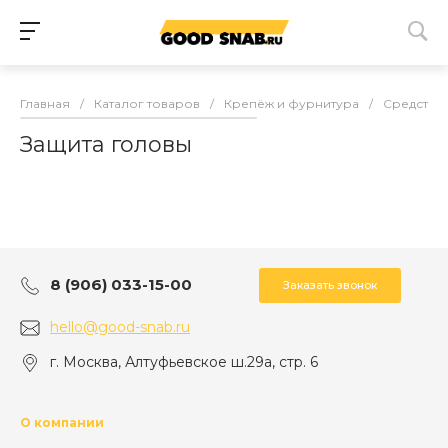
Главная
/
Каталог товаров
/
Крепёж и фурнитура
/
Средства
Защита головы
8 (906) 033-15-00
Заказать звонок
hello@good-snab.ru
г. Москва, Алтуфьевское ш.29а, стр. 6
О компании