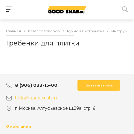
Главная
/
Каталог товаров
/
Ручной инструмент
/
Инструмент
Гребенки для плитки
8 (906) 033-15-00
Заказать звонок
hello@good-snab.ru
г. Москва, Алтуфьевское ш.29а, стр. 6
О компании