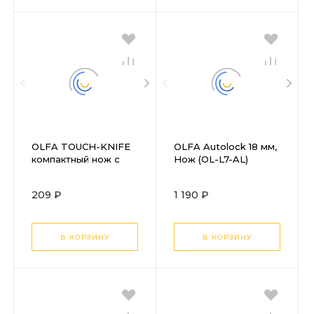
OLFA TOUCH-KNIFE
OLFA Autolock 18 мм,
компактный нож с
Нож (OL-L7-AL)
нержавеющим
лезвием (OL-TK-4)
209 ₽
1 190 ₽
В КОРЗИНУ
В КОРЗИНУ