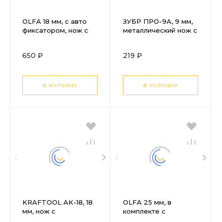
OLFA 18 мм, с авто
ЗУБР ПРО-9А, 9 мм,
фиксатором, нож с
металлический нож с
выдвижным лезвием,
автостопом,
(OL-BN-AL)
Профессионал
650 ₽
219 ₽
(09152)
В КОРЗИНУ
В КОРЗИНУ
KRAFTOOL AK-18, 18
OLFA 25 мм, в
мм, нож с
комплекте с
сегментированным
лезвиями EXCEL