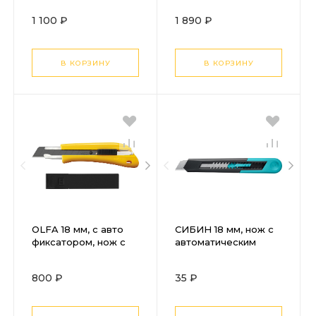
лезвием (09193)
BLACK 5 шт, нож (OL-
1 100 ₽
1 890 ₽
H-1BB/5BB )
В КОРЗИНУ
В КОРЗИНУ
OLFA 18 мм, с авто
СИБИН 18 мм, нож с
фиксатором, нож с
автоматическим
выдвижным лезвием
фиксатором (09121)
(OL-BN-AL/BB/10BB)
800 ₽
35 ₽