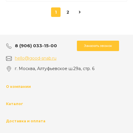
1
2
8 (906) 033-15-00
Заказать звонок
hello@good-snab.ru
г. Москва, Алтуфьевское ш.29а, стр. 6
О компании
Каталог
Доставка и оплата