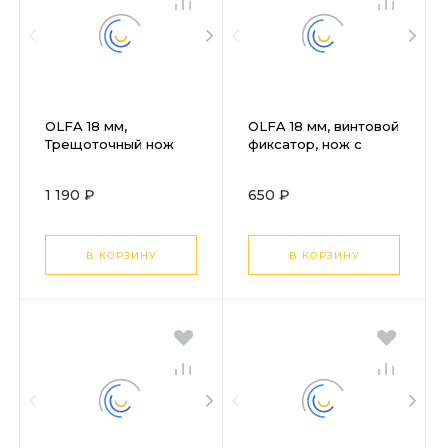
OLFA 18 мм,
OLFA 18 мм, винтовой
Трещоточный нож
фиксатор, нож с
(OL-L-7)
выдвижным лезвием
(OL-BN-L)
1 190 ₽
650 ₽
В КОРЗИНУ
В КОРЗИНУ