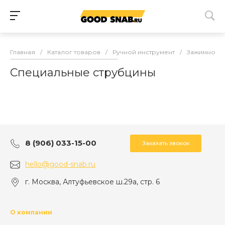
Главная
/
Каталог товаров
/
Ручной инструмент
/
Зажимной и
Специальные струбцины
8 (906) 033-15-00
Заказать звонок
hello@good-snab.ru
г. Москва, Алтуфьевское ш.29а, стр. 6
О компании