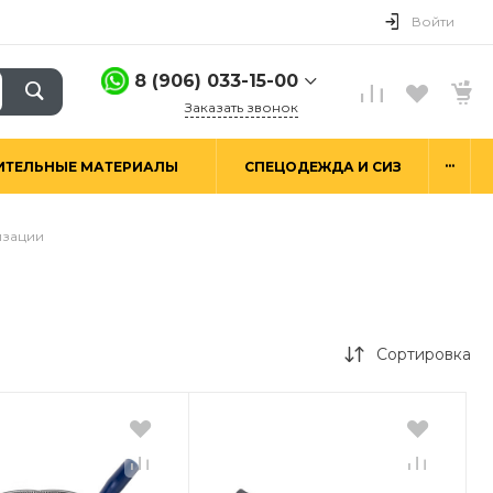
Войти
8 (906) 033-15-00
Заказать звонок
8 (906) 033-15-00
...
ИТЕЛЬНЫЕ МАТЕРИАЛЫ
СПЕЦОДЕЖДА И СИЗ
г. Москва,
Алтуфьевское ш.29а,
стр. 6
Пн-Пт: 9:00-18:00 Сб-
изации
Вс: Выходной
hello@good-snab.ru
Сортировка