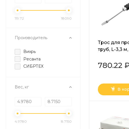
119.72
18090
Производитель
Трос для пр
труб, L-3,3 м,
Вихрь
пластмассо
Ресанта
корпус Сибр
780.22 
СИБРТЕХ
Вес, кг
В ко
4.9780
8.7150