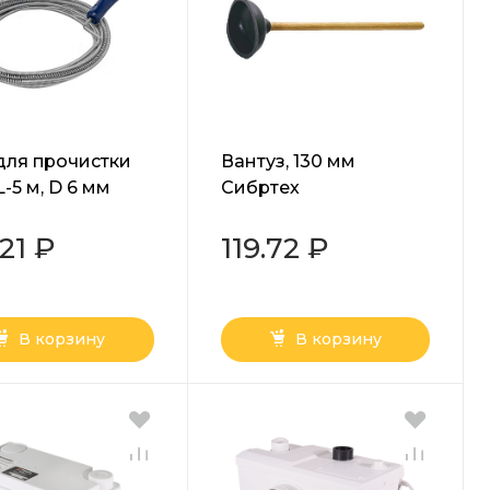
для прочистки
Вантуз, 130 мм
L-5 м, D 6 мм
Сибртех
тех
21 ₽
119.72 ₽
В корзину
В корзину