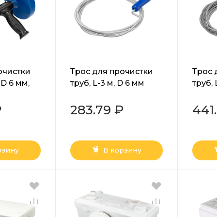
очистки
Трос для прочистки
Трос 
 D 6 мм,
труб, L-3 м, D 6 мм
труб, 
вый
Сибртех
Сибр
тех
₽
283.79 ₽
441.
рзину
В корзину