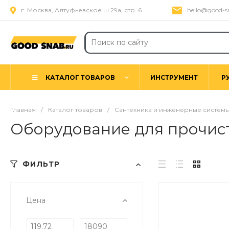
г. Москва, Алтуфьевское ш.29а, стр. 6
hello@good-s
КАТАЛОГ ТОВАРОВ
ИНСТРУМЕНТ
Р
Главная
/
Каталог товаров
/
Сантехника и инженерные систем
Оборудование для прочис
ФИЛЬТР
Цена