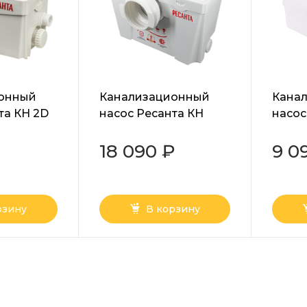
онный
Канализационный
Кана
та КН 2D
насос Ресанта КН
насос
3WC
18 090 ₽
9 0
рзину
В корзину