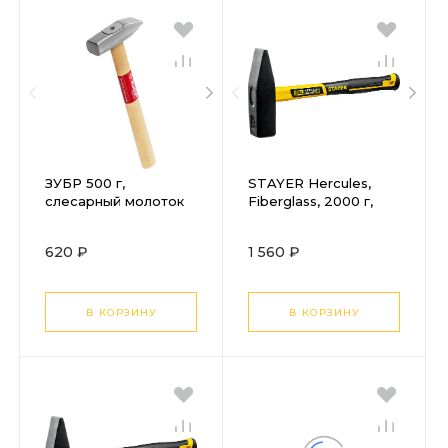
ЗУБР 500 г,
STAYER Hercules,
слесарный молоток
Fiberglass, 2000 г,
(20015-05)
слесарный молоток,
Professional (20050-
620 ₽
1 560 ₽
20)
В КОРЗИНУ
В КОРЗИНУ