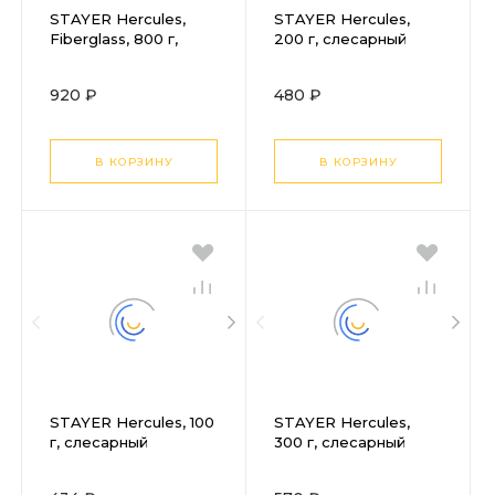
STAYER Hercules,
STAYER Hercules,
Fiberglass, 800 г,
200 г, слесарный
слесарный молоток,
молоток, Professional
Professional (20050-
(20050-02)
920 ₽
480 ₽
08)
В КОРЗИНУ
В КОРЗИНУ
STAYER Hercules, 100
STAYER Hercules,
г, слесарный
300 г, слесарный
молоток, Professional
молоток, Professional
(20050-01)
(20050-03)