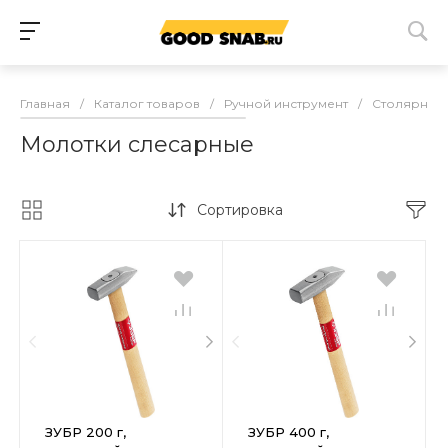
Главная
/
Каталог товаров
/
Ручной инструмент
/
Столярно-с
Молотки слесарные
Сортировка
ЗУБР 200 г,
ЗУБР 400 г,