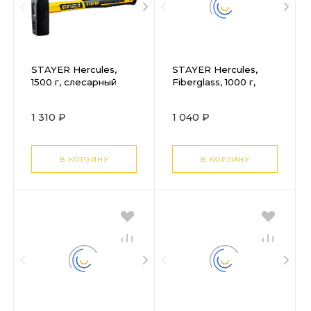
STAYER Hercules,
STAYER Hercules,
1500 г, слесарный
Fiberglass, 1000 г,
молоток, Professional
слесарный молоток,
(20050-15)
Professional (20050-
1 310 ₽
1 040 ₽
10)
В КОРЗИНУ
В КОРЗИНУ