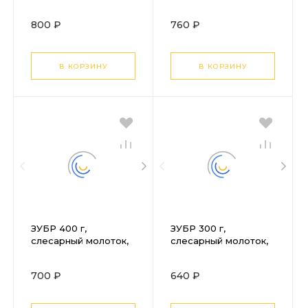
молоток,
молоток,
Профессионал
Профессионал
800 ₽
760 ₽
(20020-06)
(20020-05)
В КОРЗИНУ
В КОРЗИНУ
ЗУБР 400 г,
ЗУБР 300 г,
слесарный молоток,
слесарный молоток,
Профессионал
Профессионал
(20020-04)
(20020-03)
700 ₽
640 ₽