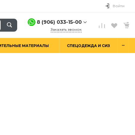
Войти
8 (906) 033-15-00
Заказать звонок
8 (906) 033-15-00
...
ИТЕЛЬНЫЕ МАТЕРИАЛЫ
СПЕЦОДЕЖДА И СИЗ
г. Москва,
Алтуфьевское ш.29а,
стр. 6
Пн-Пт: 9:00-18:00 Сб-
Вс: Выходной
hello@good-snab.ru