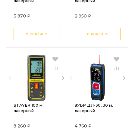
лазерный
лазерный
дальномер,
дальномер,
Professional (34957)
Professional (34956)
3 870 ₽
2 950 ₽
В КОРЗИНУ
В КОРЗИНУ
STAYER 100 м,
ЗУБР ДЛ-30, 30 м,
лазерный
лазерный
дальномер,
дальномер,
Professional (34959)
Профессионал
8 260 ₽
4 760 ₽
(34927)