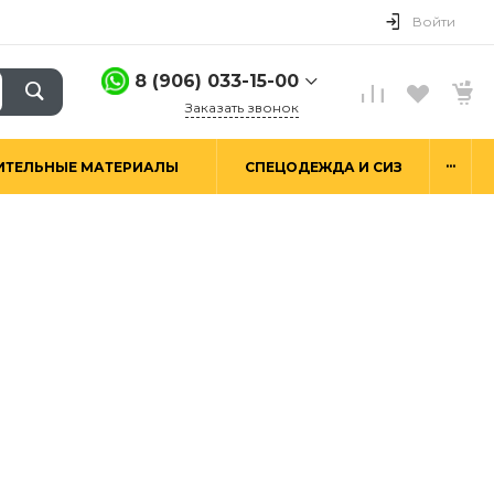
Войти
8 (906) 033-15-00
Заказать звонок
8 (906) 033-15-00
...
ИТЕЛЬНЫЕ МАТЕРИАЛЫ
СПЕЦОДЕЖДА И СИЗ
г. Москва,
Алтуфьевское ш.29а,
стр. 6
Пн-Пт: 9:00-18:00 Сб-
Вс: Выходной
hello@good-snab.ru