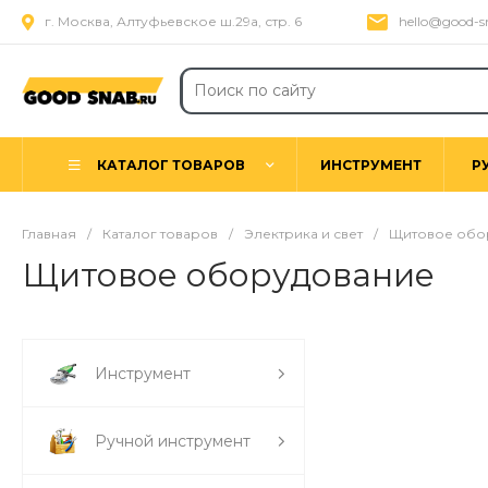
г. Москва, Алтуфьевское ш.29а, стр. 6
hello@good-s
КАТАЛОГ ТОВАРОВ
ИНСТРУМЕНТ
Р
Главная
/
Каталог товаров
/
Электрика и свет
/
Щитовое обо
Щитовое оборудование
Инструмент
Ручной инструмент