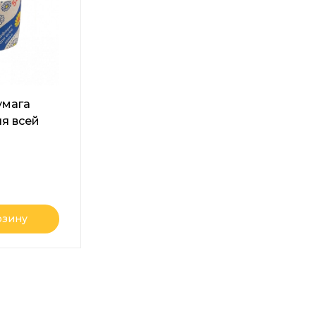
умага
я всей
и
,1 слой,
рзину