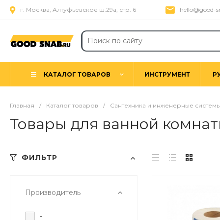
г. Москва, Алтуфьевское ш.29а, стр. 6
hello@good-s
КАТАЛОГ ТОВАРОВ
ИНСТРУМЕНТ
Р
Главная
/
Каталог товаров
/
Сантехника и инженерные систем
Товары для ванной комнат
ФИЛЬТР
Производитель
-