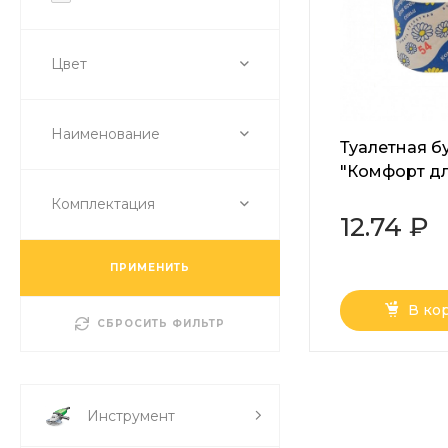
Цвет
Наименование
Туалетная б
"Комфорт дл
семьи 54", в
Комплектация
амбалаже, с
12.74 ₽
тиснением 
перфорацией
ПРИМЕНИТЬ
100 гр.
В ко
СБРОСИТЬ ФИЛЬТР
Инструмент