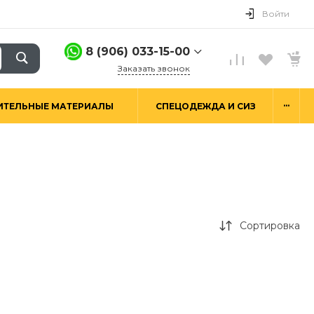
Войти
8 (906) 033-15-00
Заказать звонок
8 (906) 033-15-00
...
ИТЕЛЬНЫЕ МАТЕРИАЛЫ
СПЕЦОДЕЖДА И СИЗ
г. Москва,
Алтуфьевское ш.29а,
стр. 6
Пн-Пт: 9:00-18:00 Сб-
Вс: Выходной
hello@good-snab.ru
Сортировка