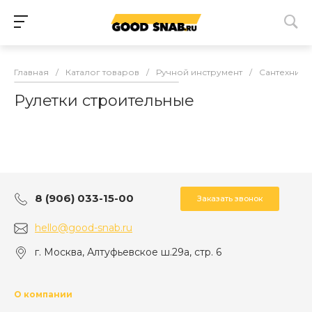
Главная
/
Каталог товаров
/
Ручной инструмент
/
Сантехниче
Рулетки строительные
8 (906) 033-15-00
Заказать звонок
hello@good-snab.ru
г. Москва, Алтуфьевское ш.29а, стр. 6
О компании