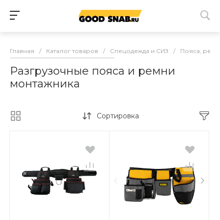
Главная
/
Каталог товаров
/
Спецодежда и СИЗ
/
Пояса, ремн
Разгрузочные пояса и ремни
монтажника
Сортировка