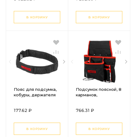
В КОРЗИНУ
В КОРЗИНУ
Пояс для подсумка,
Подсумок поясной, 8
кобуры, держателя
карманов,
молотка 810 мм, 1120
держатель для
мм Matrix
молотка, для клещей
177.62 ₽
766.31 ₽
Matrix
В КОРЗИНУ
В КОРЗИНУ