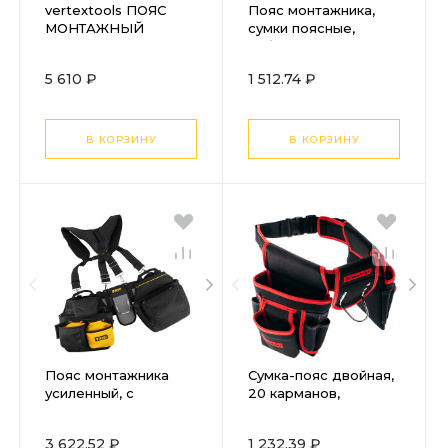
vertextools ПОЯС
Пояс монтажника,
МОНТАЖНЫЙ
сумки поясные,
VERTEX SERIES PRO
кобура для
16 КАРМАНОВ 0909-
шуруповерта Denzel
5 610 ₽
1 512.74 ₽
025
В КОРЗИНУ
В КОРЗИНУ
Пояс монтажника
Сумка-пояс двойная,
усиленный, с
20 карманов,
лямками, сумки
держатель для
поясные, держатель
молотка Matrix
3 622.52 ₽
1 232.39 ₽
для молотка Denzel