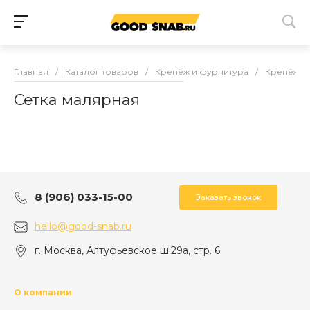
Главная
/
Каталог товаров
/
Крепёж и фурнитура
/
Крепёж
/
Сетка малярная
8 (906) 033-15-00
Заказать звонок
hello@good-snab.ru
г. Москва, Алтуфьевское ш.29а, стр. 6
О компании