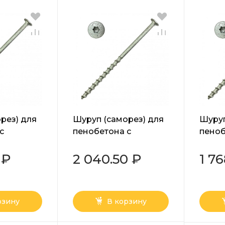
рез) для
Шуруп (саморез) для
Шуруп
с
пенобетона с
пеноб
й Torx
прессшайбой Torx
пресс
 мм
белый 8х140 мм
белый
 ₽
2 040.50 ₽
1 7
рзину
В корзину