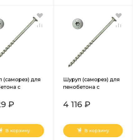
 (саморез) для
Шуруп (саморез) для
етона с
пенобетона с
шайбой Torx
прессшайбой Torx
 10х200 мм
белый 10х180 мм
29 ₽
4 116 ₽
В корзину
В корзину