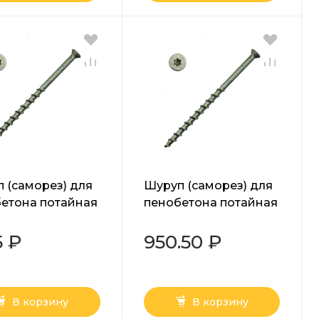
 (саморез) для
Шуруп (саморез) для
етона потайная
пенобетона потайная
ка Torx белый
головка Torx белый
 мм
8х65 мм
5 ₽
950.50 ₽
В корзину
В корзину