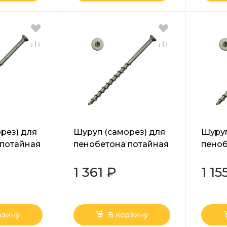
рез) для
Шуруп (саморез) для
Шуруп
 потайная
пенобетона потайная
пеноб
x белый
головка Torx белый
голов
8х100 мм
8х80
1 361 ₽
1 15
рзину
В корзину