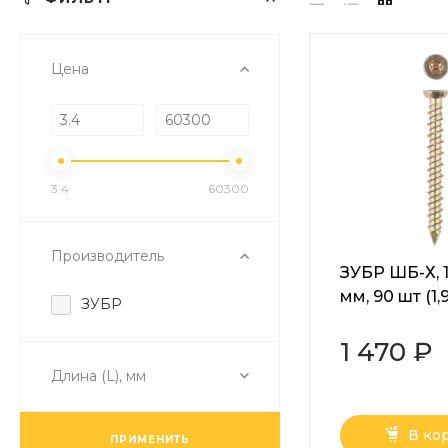
Цена
3.4
60300
Производитель
ЗУБР ШБ-Х, 11
мм, 90 шт (1,9
ЗУБР
хроматиров
шуруп по бе
1 470 ₽
Профессиона
Длина (L), мм
300482-75-11
В ко
ПРИМЕНИТЬ