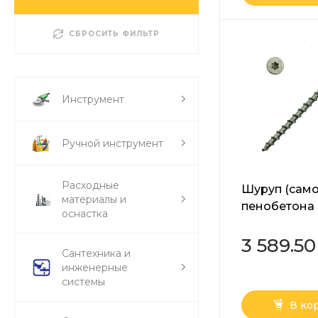
СБРОСИТЬ ФИЛЬТР
Инструмент
Ручной инструмент
Расходные
Шуруп (само
материалы и
пенобетона
оснастка
головка Tor
8х200 мм
3 589.50
Сантехника и
инженерные
системы
В ко