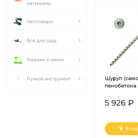
материалы
Автотовары
Всё для сада
Клининг и химия
Шуруп (само
Ручной инструмент
пенобетона 
прессшайбо
белый 10х24
5 926 ₽
В ко