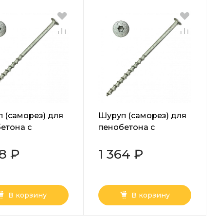
 (саморез) для
Шуруп (саморез) для
етона с
пенобетона с
шайбой Torx
прессшайбой Torx
 8х120 мм
белый 8х100 мм
68 ₽
1 364 ₽
В корзину
В корзину