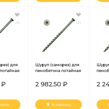
рез) для
Шуруп (саморез) для
Шуруп
 потайная
пенобетона потайная
пеноб
x белый
головка Torx белый
голов
8х180 мм
8х160
 ₽
2 982.50 ₽
2 2
рзину
В корзину