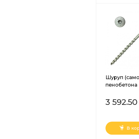
Шуруп (само
пенобетона 
прессшайбо
белый 10х16
3 592.50
В ко