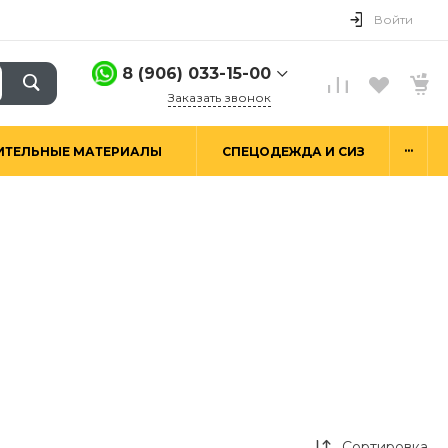
Войти
8 (906) 033-15-00
Заказать звонок
8 (906) 033-15-00
...
ИТЕЛЬНЫЕ МАТЕРИАЛЫ
СПЕЦОДЕЖДА И СИЗ
г. Москва,
Алтуфьевское ш.29а,
стр. 6
Пн-Пт: 9:00-18:00 Сб-
Вс: Выходной
hello@good-snab.ru
Сортировка