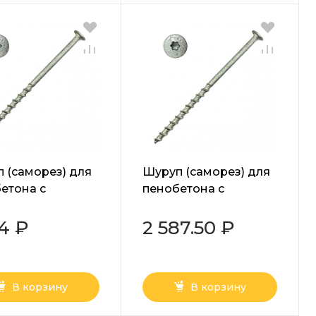
 (саморез) для
Шуруп (саморез) для
етона с
пенобетона с
шайбой Torx
прессшайбой Torx
 8х200 мм
белый 8х180 мм
24 ₽
2 587.50 ₽
В корзину
В корзину