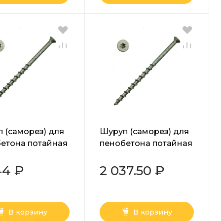
 (саморез) для
Шуруп (саморез) для
етона потайная
пенобетона потайная
ка Torx белый
головка Torx белый
 мм
8х140 мм
44 ₽
2 037.50 ₽
В корзину
В корзину