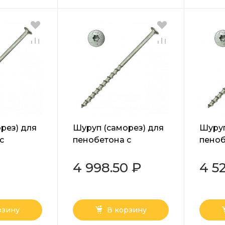
рез) для
Шуруп (саморез) для
Шуруп
с
пенобетона с
пеноб
й Torx
прессшайбой Torx
пресс
0 мм
белый 10х220 мм
белый
4 998.50 ₽
4 5
рзину
В корзину