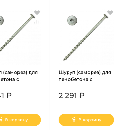
 (саморез) для
Шуруп (саморез) для
етона с
пенобетона с
шайбой Torx
прессшайбой Torx
 10х120 мм
белый 10х100 мм
41 ₽
2 291 ₽
В корзину
В корзину