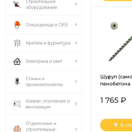
Строительное
оборудование
Спецодежда и СИЗ
Крепёж и фурнитура
Электрика и свет
Шуруп (само
Станки и
пенобетона
промкомпоненты
головка Tor
8х120 мм
1 765 ₽
Климат, отопление и
вентиляция
Отделочные и
В ко
строительные