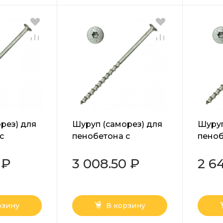
рез) для
Шуруп (саморез) для
Шуруп
с
пенобетона с
пеноб
й Torx
прессшайбой Torx
пресс
0 мм
белый 10х140 мм
белый
 ₽
3 008.50 ₽
2 6
рзину
В корзину