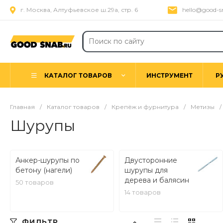
г. Москва, Алтуфьевское ш.29а, стр. 6
hello@good-s
КАТАЛОГ ТОВАРОВ
ИНСТРУМЕНТ
Р
Главная
/
Каталог товаров
/
Крепёж и фурнитура
/
Метизы
/
Шурупы
Анкер-шурупы по
Двусторонние
бетону (нагели)
шурупы для
дерева и балясин
50 товаров
14 товаров
ФИЛЬТР