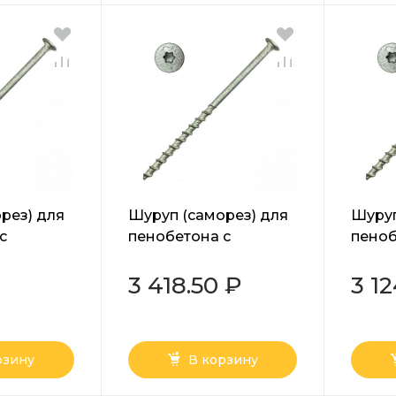
рез) для
Шуруп (саморез) для
Шуруп
с
пенобетона с
пеноб
й Torx
прессшайбой Torx
пресс
0 мм
белый 8х220 мм
белый
3 418.50 ₽
3 1
рзину
В корзину