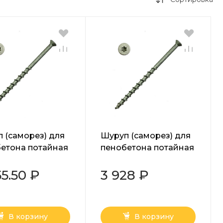
 (саморез) для
Шуруп (саморез) для
етона потайная
пенобетона потайная
ка Torx белый
головка Torx белый
0 мм
8х220 мм
55.50 ₽
3 928 ₽
В корзину
В корзину