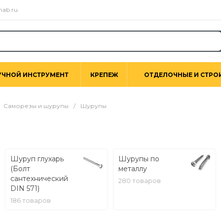
nab.ru
УЧНОЙ ИНСТРУМЕНТ
КРЕПЕЖ
ОТДЕЛОЧНЫЕ И СТРО
Саморезы и шурупы
/
Шурупы
Шуруп глухарь
Шурупы по
(Болт
металлу
сантехнический
280 товаров
DIN 571)
186 товаров