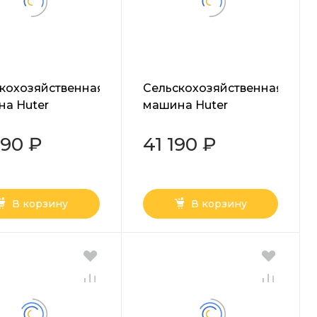
кохозяйственная
Сельскохозяйственная
а Huter
машина Huter
00P-10
МК-7000P BIG FOOT
090 ₽
41 190 ₽
В корзину
В корзину