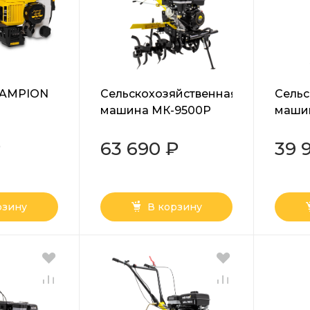
HAMPION
Сельскохозяйственная
Сельс
машина МК-9500P
маши
(МК-6700) Huter
Huter
₽
63 690 ₽
39 
рзину
В корзину