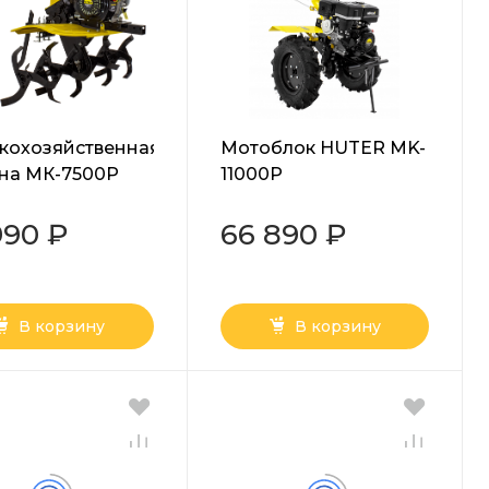
кохозяйственная
Мотоблок HUTER MK-
на МК-7500P
11000P
990 ₽
66 890 ₽
В корзину
В корзину