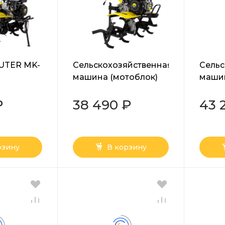
UTER MK-
Сельскохозяйственная
Сельс
машина (мотоблок)
маши
Huter MK-7000P
Huter
₽
38 490 ₽
43 
рзину
В корзину