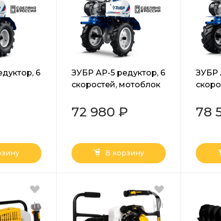
едуктор, 6
ЗУБР АР-5 редуктор, 6
ЗУБР 
скоростей, мотоблок
скоро
бензиновый,
увели
 колеса,
Профессионал (МБ5-
мото
72 980 ₽
78 
300)
бензи
,
Профе
ал (МБ5-
500)
рзину
В корзину