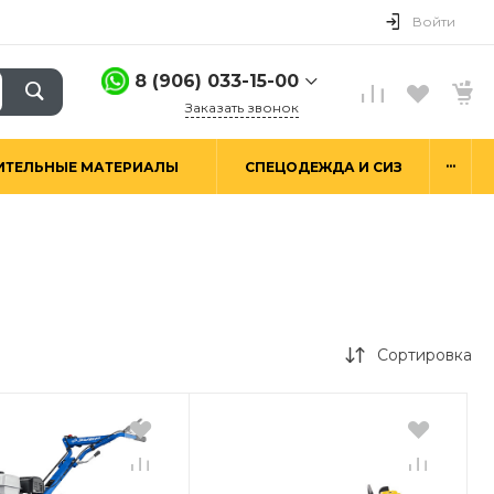
Войти
8 (906) 033-15-00
Заказать звонок
8 (906) 033-15-00
...
ИТЕЛЬНЫЕ МАТЕРИАЛЫ
СПЕЦОДЕЖДА И СИЗ
г. Москва,
Алтуфьевское ш.29а,
стр. 6
Пн-Пт: 9:00-18:00 Сб-
Вс: Выходной
hello@good-snab.ru
Сортировка