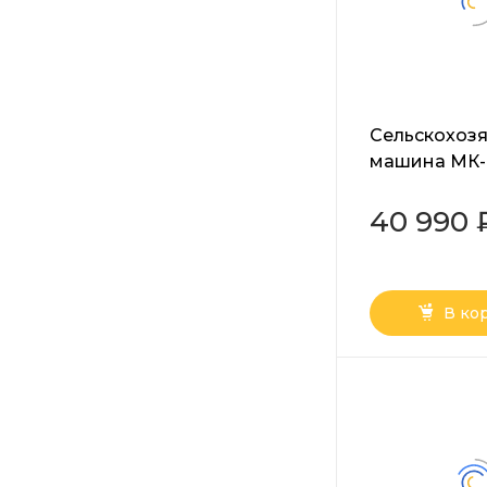
Сельскохоз
машина МК-
Huter
40 990 
В ко