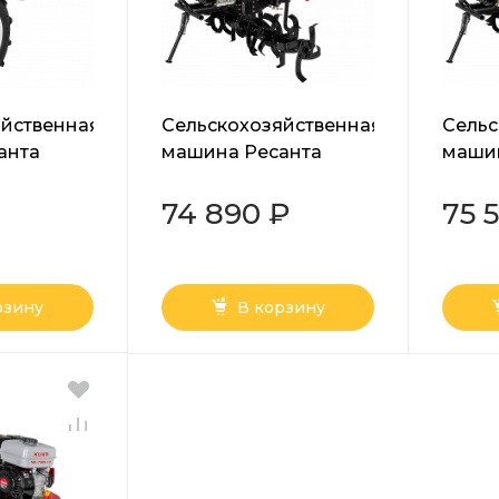
яйственная
Сельскохозяйственная
Сельс
анта
машина Ресанта
маши
МБ-15000-12
МБ-13
₽
74 890 ₽
75 
рзину
В корзину