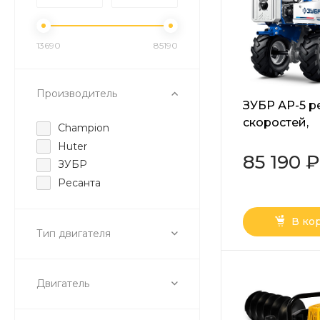
13690
85190
Производитель
ЗУБР АР-5 р
скоростей,
Champion
усиленный,
Huter
увеличенные
85 190 ₽
ЗУБР
мотоблок
Ресанта
бензиновый
Профессион
В ко
570)
Тип двигателя
Двигатель