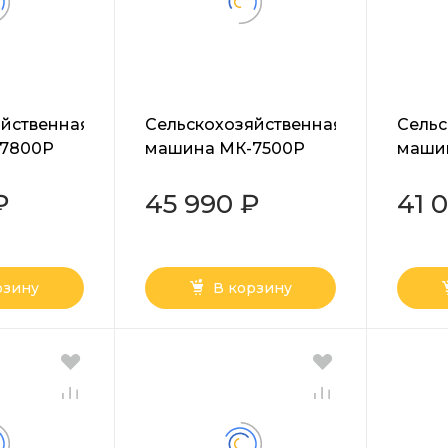
яйственная
Сельскохозяйственная
Сельс
7800P
машина МК-7500P
машин
BIG FOOT Huter
МК-70
₽
45 990 ₽
41 
рзину
В корзину