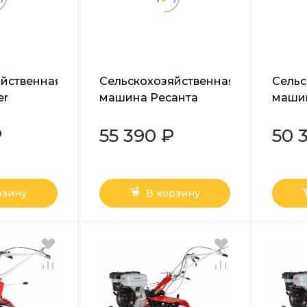
яйственная
Сельскохозяйственная
Сельс
er
машина Ресанта
маши
МБ-8000-БФ
МБ-80
₽
55 390 ₽
50 
рзину
В корзину