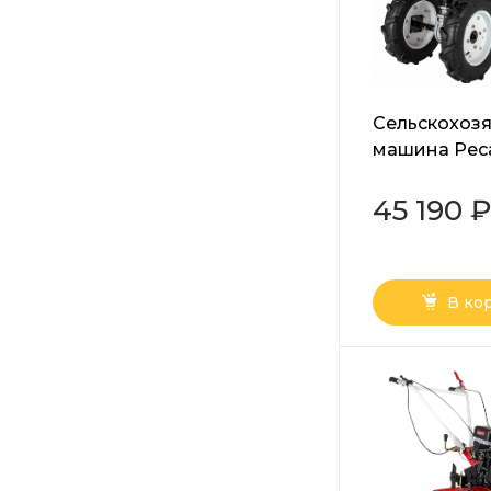
Сельскохоз
машина Рес
МБ-7000-10
45 190 
В ко