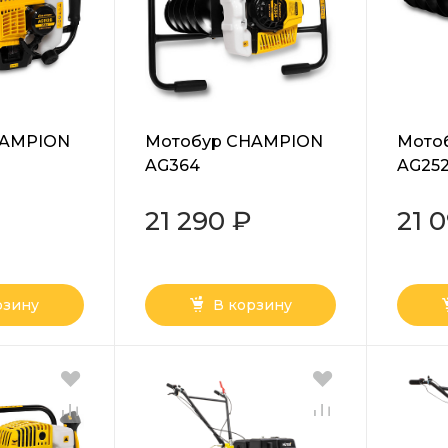
HAMPION
Мотобур CHAMPION
Мото
AG364
AG25
21 290 ₽
21 
рзину
В корзину