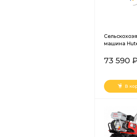
Сельскохоз
машина Hut
МК-17000P
73 590 
В ко