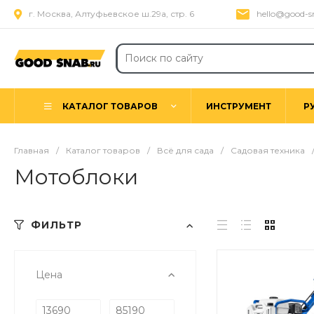
г. Москва, Алтуфьевское ш.29а, стр. 6
hello@good-s
КАТАЛОГ ТОВАРОВ
ИНСТРУМЕНТ
Р
Главная
/
Каталог товаров
/
Всё для сада
/
Садовая техника
Мотоблоки
ФИЛЬТР
Цена