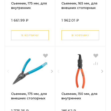
Съемник, 175 мм, для
Съемник, 165 мм, для
внутренних
внешних стопорных
стопорных колец (19-
колец (19-60 мм)
60 мм) прямые губки
изогнутые губки
1 661.99 ₽
1 962.01 ₽
(сжим) Gross
(разжим) Gross
В КОРЗИНУ
В КОРЗИНУ
Съемник, 175 мм, для
Съемник, 150 мм, для
внешних стопорных
внутренних
колец (19-60 мм)
стопорных колец,
прямые губки
изогнутые губки
1 775.35 ₽
185.62 ₽