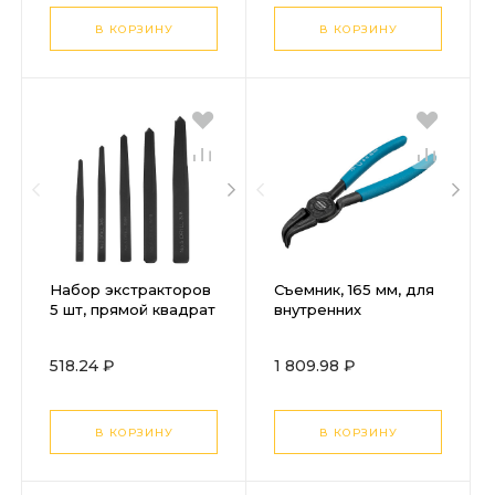
В КОРЗИНУ
В КОРЗИНУ
Набор экстракторов
Съемник, 165 мм, для
5 шт, прямой квадрат
внутренних
Matrix
стопорных колец (19-
60 мм) изогнутые
518.24 ₽
1 809.98 ₽
губки (сжим) Gross
В КОРЗИНУ
В КОРЗИНУ