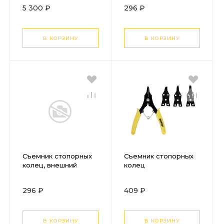
ударных
5 300 ₽
296 ₽
шпильковертов
(26199)
В КОРЗИНУ
В КОРЗИНУ
Съемник стопорных
Съемник стопорных
колец, внешний
колец
изогнутый Энкор
универсальный
150мм
Энкор 150мм
296 ₽
409 ₽
В КОРЗИНУ
В КОРЗИНУ