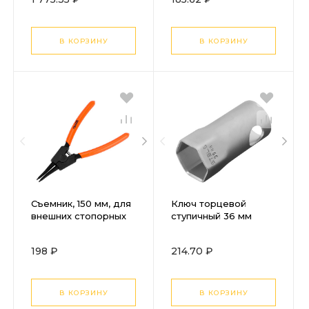
(разжим) Gross
(сжим) Sparta
В КОРЗИНУ
В КОРЗИНУ
Съемник, 150 мм, для
Ключ торцевой
внешних стопорных
ступичный 36 мм
колец, прямой
Stels
(разжим) Sparta
198 ₽
214.70 ₽
В КОРЗИНУ
В КОРЗИНУ