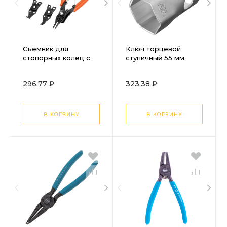
Съемник для
Ключ торцевой
стопорных колец с
ступичный 55 мм
насадками, 150 мм,
Stels
универсальный
296.77 ₽
323.38 ₽
Sparta
В КОРЗИНУ
В КОРЗИНУ