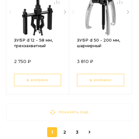
ЗУБР d 12 - 58 мм,
ЗУБР d 50 - 200 мм,
трехзахватный
шарнирный
съемник внутренних
трехзахватный
обойм и
съемник с
2 750 ₽
3 810 ₽
подшипников,
серповидными
Профессионал
захватами,
(43325-12-58)
Профессионал
(43323-160)
В КОРЗИНУ
В КОРЗИНУ
ПОКАЗАТЬ ЕЩЕ
1
2
3