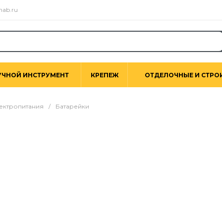
nab.ru
УЧНОЙ ИНСТРУМЕНТ
КРЕПЕЖ
ОТДЕЛОЧНЫЕ И СТРО
лектропитания
/
Батарейки