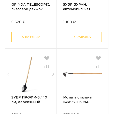
GRINDA TELESCOPIC,
ЗУБР БУРАН,
снеговой движок
автомобильная
(скрепер), с
снеговая лопата,
телескопической
монолитная,
5 620 ₽
1 160 ₽
ручкой, пластиковый
ударопрочный
ковш 760м, PROLine
пластик 690мм,
(39943)
Профессионал
(421851)
В КОРЗИНУ
В КОРЗИНУ
ЗУБР ПРОФИ-5, 140
Мотыга стальная,
см, деревянный
114х65х1185 мм,
черенок, штыковая
закаленная,
лопата, тип ЛСГ,
деревянный