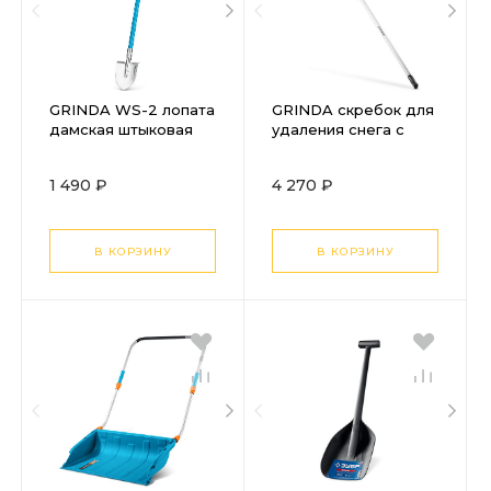
GRINDA WS-2 лопата
GRINDA скребок для
дамская штыковая
удаления снега с
остроконечная,
крыши,
200х160х1200мм,
телескопический,1,9 -
1 490 ₽
4 270 ₽
алюминиевый
5,8 м, 620 мм,
черенок, PROLine
PROLine (39945)
(421827)
В КОРЗИНУ
В КОРЗИНУ