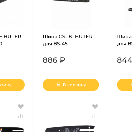
1E HUTER
Шина CS-181 HUTER
Шина 
0
для BS-45
для B
ELS-2
886 ₽
844
рзину
В корзину