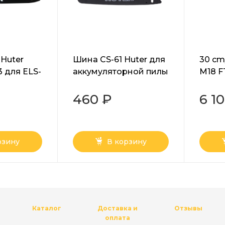
 Huter
Шина CS-61 Huter для
30 cm/
53 для ELS-
аккумуляторной пилы
M18 
ELS-20Li
460 ₽
6 1
рзину
В корзину
Каталог
Доставка и
Отзывы
оплата