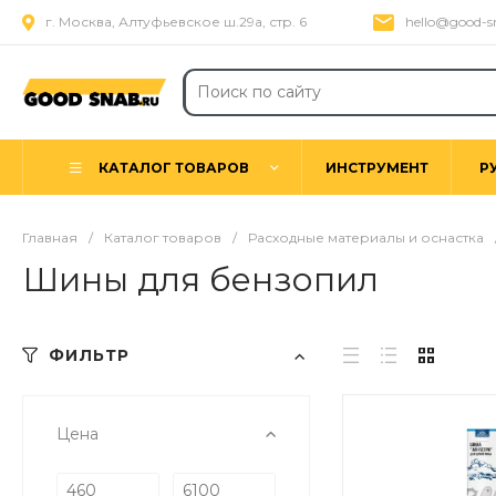
г. Москва, Алтуфьевское ш.29а, стр. 6
hello@good-s
КАТАЛОГ ТОВАРОВ
ИНСТРУМЕНТ
Р
Главная
/
Каталог товаров
/
Расходные материалы и оснастка
Шины для бензопил
ФИЛЬТР
Цена