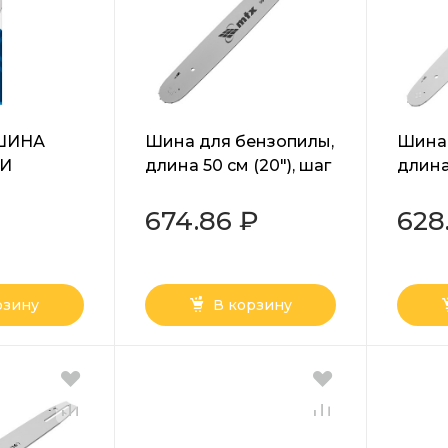
 ШИНА
Шина для бензопилы,
Шина 
 И
длина 50 см (20"), шаг
длина 
ЛЫ 16"
0,325", паз 1,5 мм, 76
0,325"
ЗВЕН 0110-
звеньев// MTX
звена
674.86 ₽
628
рзину
В корзину