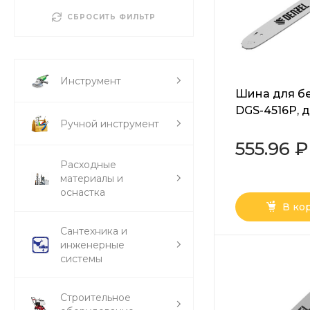
СБРОСИТЬ ФИЛЬТР
Инструмент
Шина для б
DGS-4516P, 
Ручной инструмент
см (16") шаг 0
1,5 мм, 64 зв
555.96 ₽
Расходные
материалы и
оснастка
В ко
Сантехника и
инженерные
системы
Строительное