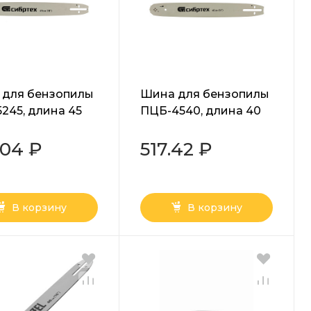
 для бензопилы
Шина для бензопилы
245, длина 45
ПЦБ-4540, длина 40
"), шаг 0.325", паз
см (16"), шаг 0.325", паз
, 72 звена
1.5 мм, 64 звена
.04 ₽
517.42 ₽
тех
Сибртех
В корзину
В корзину