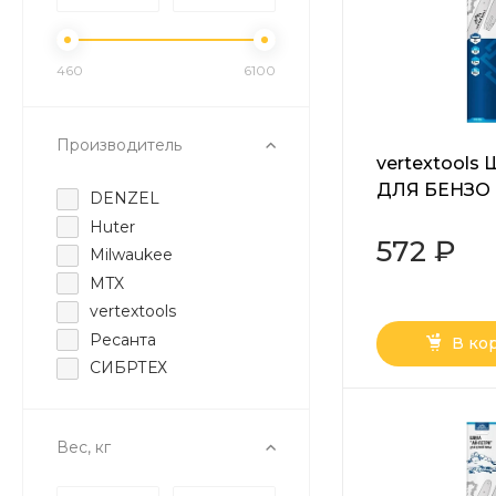
460
6100
Производитель
vertextools
ДЛЯ БЕНЗО
DENZEL
ЭЛЕКТРОПИ
Huter
3/8 LP1.3 56 
572 ₽
Milwaukee
056
MTX
vertextools
Ресанта
В ко
СИБРТЕХ
Вес, кг