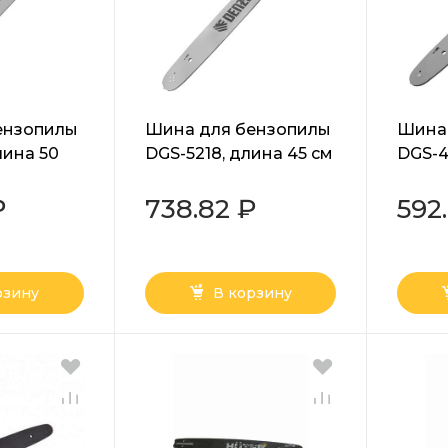
ензопилы
Шина для бензопилы
Шина
лина 50
DGS-5218, длина 45 см
DGS-4
0.325", паз
(18"), шаг 0.325", паз 1.5
(16") ш
еньев
мм, 72 звена Denzel
мм, 5
₽
738.82 ₽
592
рзину
В корзину