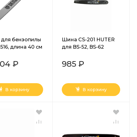
 для бензопилы
Шина CS-201 HUTER
516, длина 40 см
для BS-52, BS-62
аг 3/8", паз 1.3
7 звеньев Denzel
.04 ₽
985 ₽
В корзину
В корзину