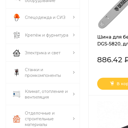
оборудование
Спецодежда и СИЗ
Крепёж и фурнитура
Шина для б
DGS-5820, д
см (20") шаг 
Электрика и свет
1.5 мм, 76 зв
886.42 
Denzel
Станки и
промкомпоненты
В ко
Климат, отопление и
вентиляция
Отделочные и
строительные
материалы