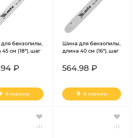
для бензопилы,
Шина для бензопилы,
45 см (18"), шаг
длина 40 см (16"), шаг
, паз 1,5 мм, 72
0,325", паз 1,5 мм, 64
// MTX
звена// MTX
.94 ₽
564.98 ₽
В корзину
В корзину